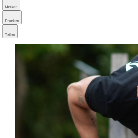
Merken
Drucken
Teilen