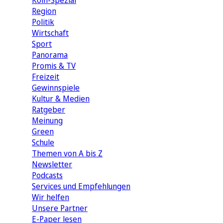
Köln-Spezial
Region
Politik
Wirtschaft
Sport
Panorama
Promis & TV
Freizeit
Gewinnspiele
Kultur & Medien
Ratgeber
Meinung
Green
Schule
Themen von A bis Z
Newsletter
Podcasts
Services und Empfehlungen
Wir helfen
Unsere Partner
E-Paper lesen