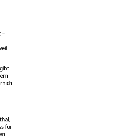
 –
eil
gibt
dern
rnich
thal,
s für
nen