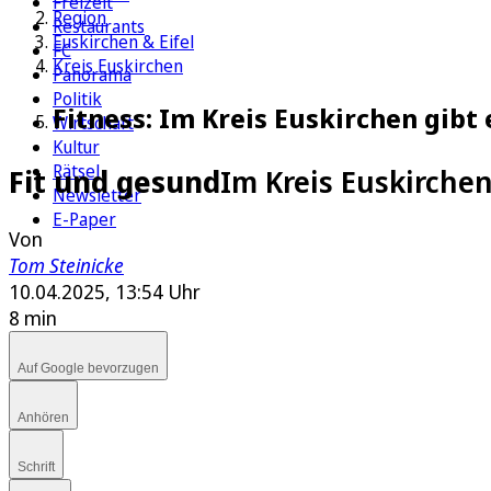
Freizeit
Region
Restaurants
Euskirchen & Eifel
FC
Kreis Euskirchen
Panorama
Politik
Fitness: Im Kreis Euskirchen gibt
Wirtschaft
Kultur
Rätsel
Fit und gesund
Im Kreis Euskirche
Newsletter
E-Paper
Von
Tom Steinicke
10.04.2025, 13:54 Uhr
8 min
Auf Google bevorzugen
Anhören
Schrift