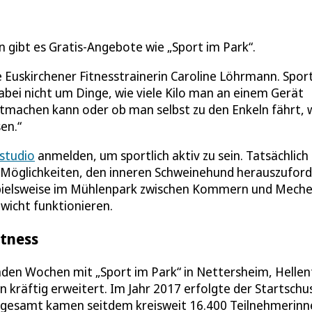
en gibt es Gratis-Angebote wie „Sport im Park“.
e Euskirchener Fitnesstrainerin Caroline Löhrmann. Sport
dabei nicht um Dinge, wie viele Kilo man an einem Gerät
machen kann oder ob man selbst zu den Enkeln fährt, w
en.“
sstudio
anmelden, um sportlich aktiv zu sein. Tatsächlich 
e Möglichkeiten, den inneren Schweinehund herauszufor
spielsweise im Mühlenpark zwischen Kommern und Meche
wicht funktionieren.
itness
en Wochen mit „Sport im Park“ in Nettersheim, Hellen
 kräftig erweitert. Im Jahr 2017 erfolgte der Startschus
 Insgesamt kamen seitdem kreisweit 16.400 Teilnehmerin