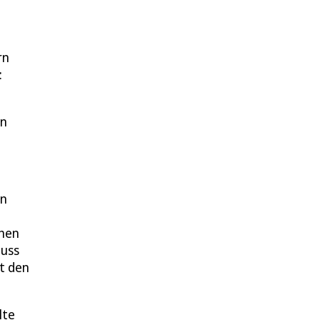
rn
:
en
nn
chen
muss
t den
lte