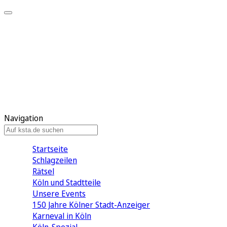
Mein KStA
Meine Artikel
Meine Region
Meine Newsletter
Mein KStA PLUS
Mein E-Paper
Navigation
Startseite
Schlagzeilen
Rätsel
Köln und Stadtteile
Unsere Events
150 Jahre Kölner Stadt-Anzeiger
Karneval in Köln