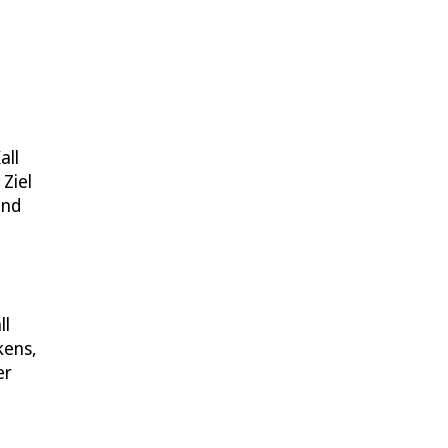
all
Ziel
und
ll
kens,
er