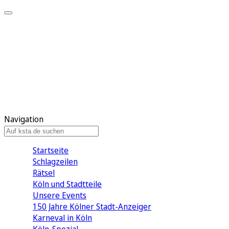
Mein KStA
Meine Artikel
Meine Region
Meine Newsletter
Mein KStA PLUS
Mein E-Paper
Navigation
Startseite
Schlagzeilen
Rätsel
Köln und Stadtteile
Unsere Events
150 Jahre Kölner Stadt-Anzeiger
Karneval in Köln