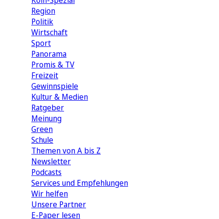
Köln-Spezial
Region
Politik
Wirtschaft
Sport
Panorama
Promis & TV
Freizeit
Gewinnspiele
Kultur & Medien
Ratgeber
Meinung
Green
Schule
Themen von A bis Z
Newsletter
Podcasts
Services und Empfehlungen
Wir helfen
Unsere Partner
E-Paper lesen