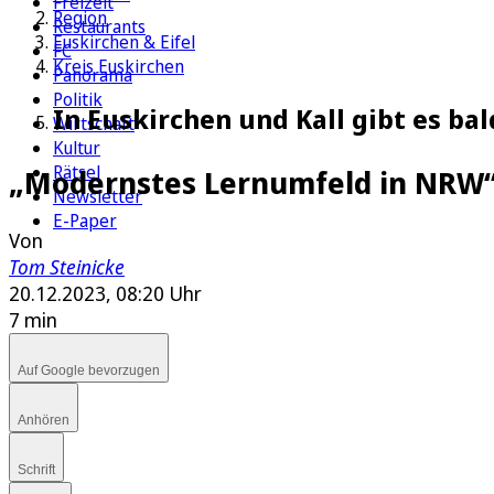
Freizeit
Region
Restaurants
Euskirchen & Eifel
FC
Kreis Euskirchen
Panorama
Politik
In Euskirchen und Kall gibt es ba
Wirtschaft
Kultur
Rätsel
„Modernstes Lernumfeld in NRW
Newsletter
E-Paper
Von
Tom Steinicke
20.12.2023, 08:20 Uhr
7 min
Auf Google bevorzugen
Anhören
Schrift