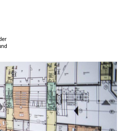
der
und