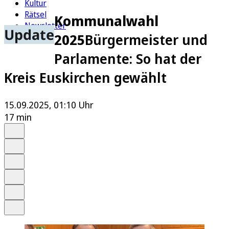
Kultur
Rätsel
Kommunalwahl
Newsletter
Update
2025
Bürgermeister und
E-Paper
Parlamente: So hat der
Kreis Euskirchen gewählt
15.09.2025, 01:10 Uhr
17 min
Auf Google bevorzugen
Anhören
Schrift
Merken
Drucken
Teilen