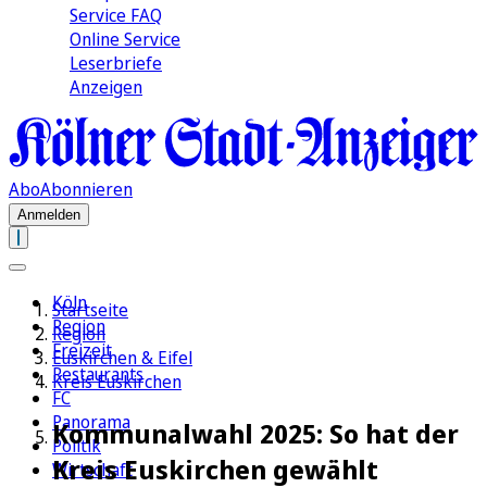
Service FAQ
Online Service
Leserbriefe
Anzeigen
Abo
Abonnieren
Anmelden
Köln
Startseite
Region
Region
Freizeit
Euskirchen & Eifel
Restaurants
Kreis Euskirchen
FC
Panorama
Kommunalwahl 2025: So hat der
Politik
Kreis Euskirchen gewählt
Wirtschaft