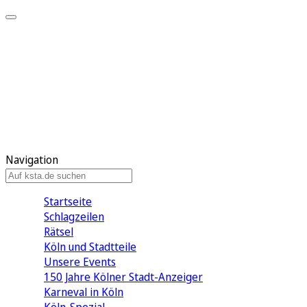
Mein KStA
Meine Artikel
Meine Region
Meine Newsletter
Mein KStA PLUS
Mein E-Paper
Navigation
Startseite
Schlagzeilen
Rätsel
Köln und Stadtteile
Unsere Events
150 Jahre Kölner Stadt-Anzeiger
Karneval in Köln