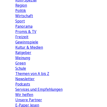
Köln-Spezial
Region
Politik
Wirtschaft
Sport
Panorama
Promis & TV
Freizeit
Gewinnspiele
Kultur & Medien
Ratgeber
Meinung
Green
Schule
Themen von A bis Z
Newsletter
Podcasts
Services und Empfehlungen
Wir helfen
Unsere Partner
E-Paper lesen