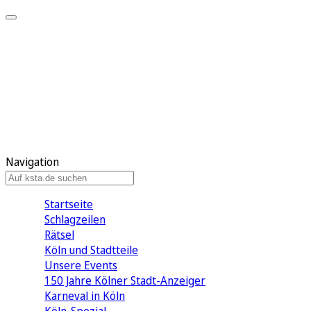
Mein KStA
Meine Artikel
Meine Region
Meine Newsletter
Mein KStA PLUS
Mein E-Paper
Navigation
Startseite
Schlagzeilen
Rätsel
Köln und Stadtteile
Unsere Events
150 Jahre Kölner Stadt-Anzeiger
Karneval in Köln