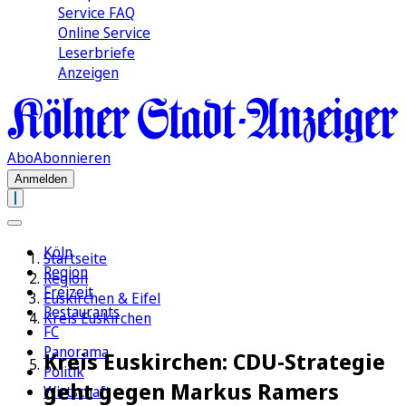
Service FAQ
Online Service
Leserbriefe
Anzeigen
Abo
Abonnieren
Anmelden
Köln
Startseite
Region
Region
Freizeit
Euskirchen & Eifel
Restaurants
Kreis Euskirchen
FC
Panorama
Kreis Euskirchen: CDU-Strategie
Politik
geht gegen Markus Ramers
Wirtschaft