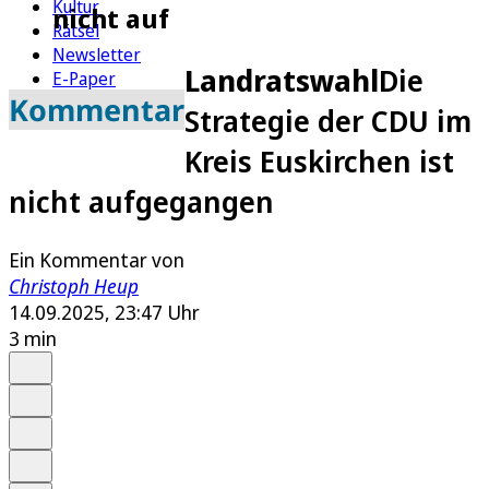
Kultur
nicht auf
Rätsel
Newsletter
Landratswahl
Die
E-Paper
Kommentar
Strategie der CDU im
Kreis Euskirchen ist
nicht aufgegangen
Ein Kommentar von
Christoph Heup
14.09.2025, 23:47 Uhr
3 min
Auf Google bevorzugen
Anhören
Schrift
Merken