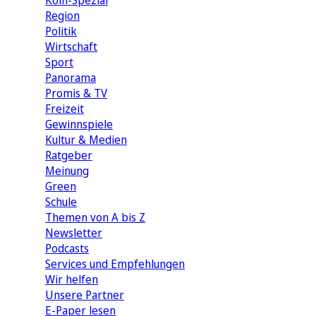
Köln-Spezial
Region
Politik
Wirtschaft
Sport
Panorama
Promis & TV
Freizeit
Gewinnspiele
Kultur & Medien
Ratgeber
Meinung
Green
Schule
Themen von A bis Z
Newsletter
Podcasts
Services und Empfehlungen
Wir helfen
Unsere Partner
E-Paper lesen