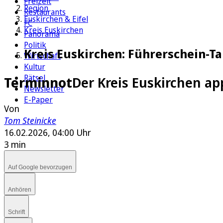
Freizeit
Region
Restaurants
Euskirchen & Eifel
FC
Kreis Euskirchen
Panorama
Politik
Kreis Euskirchen: Führerschein-T
Wirtschaft
Kultur
Rätsel
Terminnot
Der Kreis Euskirchen ap
Newsletter
E-Paper
Von
Tom Steinicke
16.02.2026, 04:00 Uhr
3 min
Auf Google bevorzugen
Anhören
Schrift