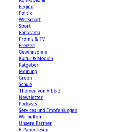
Köln-Spezial
Region
Politik
Wirtschaft
Sport
Panorama
Promis & TV
Freizeit
Gewinnspiele
Kultur & Medien
Ratgeber
Meinung
Green
Schule
Themen von A bis Z
Newsletter
Podcasts
Services und Empfehlungen
Wir helfen
Unsere Partner
E-Paper lesen