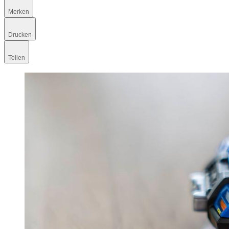
Merken
Drucken
Teilen