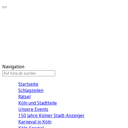
Mein KStA
Meine Artikel
Meine Region
Meine Newsletter
Mein KStA PLUS
Mein E-Paper
Navigation
Startseite
Schlagzeilen
Rätsel
Köln und Stadtteile
Unsere Events
150 Jahre Kölner Stadt-Anzeiger
Karneval in Köln