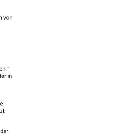
m von
en.“
er in
te
eut
oder