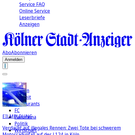
Service FAQ
Online Service
Leserbriefe
Anzeigen
Abo
Abonnieren
Anmelden
Köln
Region
Freizeit
Restaurants
FC
EILMELDUNG
Panorama
Politik
Verdacht auf illegales Rennen: Zwei Tote bei schwerem
Wirtschaft
Motorradunfall auf der L124 in Köln