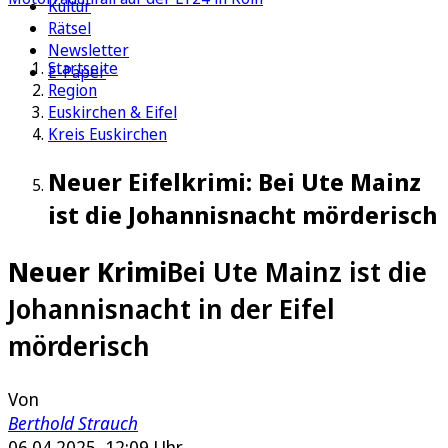
Kultur
Rätsel
Newsletter
Startseite
E-Paper
Region
Euskirchen & Eifel
Kreis Euskirchen
Neuer Eifelkrimi: Bei Ute Mainz
ist die Johannisnacht mörderisch
Neuer Krimi
Bei Ute Mainz ist die
Johannisnacht in der Eifel
mörderisch
Von
Berthold Strauch
06.04.2025, 12:09 Uhr