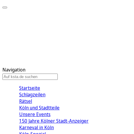
Mein KStA
Meine Artikel
Meine Region
Meine Newsletter
Mein KStA PLUS
Mein E-Paper
Navigation
Startseite
Schlagzeilen
Rätsel
Köln und Stadtteile
Unsere Events
150 Jahre Kölner Stadt-Anzeiger
Karneval in Köln