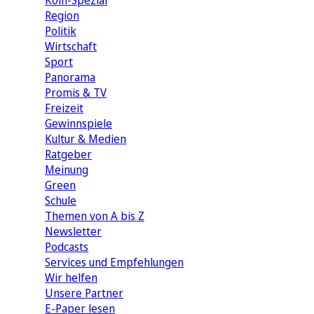
Köln-Spezial
Region
Politik
Wirtschaft
Sport
Panorama
Promis & TV
Freizeit
Gewinnspiele
Kultur & Medien
Ratgeber
Meinung
Green
Schule
Themen von A bis Z
Newsletter
Podcasts
Services und Empfehlungen
Wir helfen
Unsere Partner
E-Paper lesen