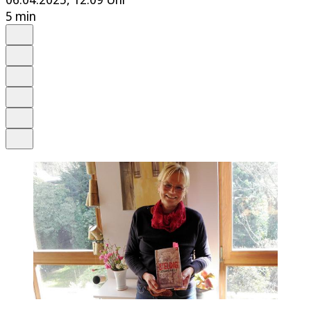
5 min
Auf Google bevorzugen
Anhören
Schrift
Merken
Drucken
Teilen