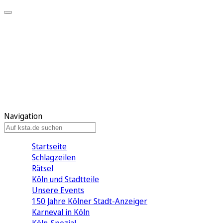
Mein KStA
Meine Artikel
Meine Region
Meine Newsletter
Mein KStA PLUS
Mein E-Paper
Navigation
Startseite
Schlagzeilen
Rätsel
Köln und Stadtteile
Unsere Events
150 Jahre Kölner Stadt-Anzeiger
Karneval in Köln