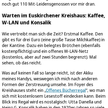
noch gut 110 Mit-Leidensgenossen vor mir dran.
Warten im Euskirchener Kreishaus: Kaffee,
W-LAN und Konsalik
Wie vertreibt man sich die Zeit? Erstmal Kaffee. Den
gibt es für drei Euro (eine große Tasse Milchkaffee) in
der Kantine. Dazu ein belegtes Brötchen (ebenfalls
kostenpflichtig) und ein offenes W-LAN-Netz
(kostenlos, aber auf zwei Stunden begrenzt). Mal
sehen, ob das reicht.
Was auf keinen Fall so lange reicht, ist der Akku
meines Handys, weswegen ich mich nach anderen
Formen der Zerstreuung umsehe. Im Foyer des
Kreishauses steht ein „
Offenes Bücherregal
“, wo man
sich mit kostenlosem Lesestoff eindecken kann. Beim
Blick ins Regal wird es nostalgisch: Utta Danella und
Heinz G. Konsalik haben in den 1970er-Jahren so viele