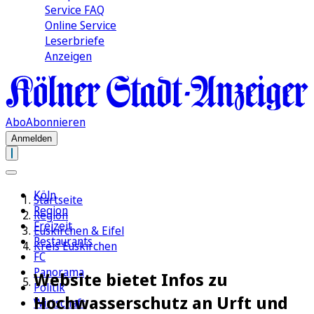
Service FAQ
Online Service
Leserbriefe
Anzeigen
Abo
Abonnieren
Anmelden
Köln
Startseite
Region
Region
Freizeit
Euskirchen & Eifel
Restaurants
Kreis Euskirchen
FC
Panorama
Website bietet Infos zu
Politik
Hochwasserschutz an Urft und
Wirtschaft