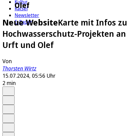
Kultur
Olef
Rätsel
Newsletter
Neue Website
Karte mit Infos zu
E-Paper
Hochwasserschutz-Projekten an
Urft und Olef
Von
Thorsten Wirtz
15.07.2024, 05:56 Uhr
2 min
Auf Google bevorzugen
Anhören
Schrift
Merken
Drucken
Teilen