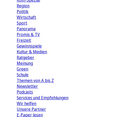
Köln-Spezial
Region
Politik
Wirtschaft
Sport
Panorama
Promis & TV
Freizeit
Gewinnspiele
Kultur & Medien
Ratgeber
Meinung
Green
Schule
Themen von A bis Z
Newsletter
Podcasts
Services und Empfehlungen
Wir helfen
Unsere Partner
E-Paper lesen