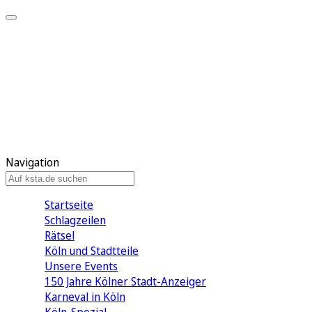
Mein KStA
Meine Artikel
Meine Region
Meine Newsletter
Mein KStA PLUS
Mein E-Paper
Navigation
Startseite
Schlagzeilen
Rätsel
Köln und Stadtteile
Unsere Events
150 Jahre Kölner Stadt-Anzeiger
Karneval in Köln