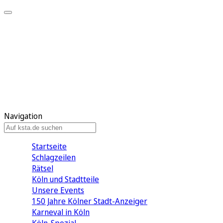
Mein KStA
Meine Artikel
Meine Region
Meine Newsletter
Mein KStA PLUS
Mein E-Paper
Navigation
Startseite
Schlagzeilen
Rätsel
Köln und Stadtteile
Unsere Events
150 Jahre Kölner Stadt-Anzeiger
Karneval in Köln