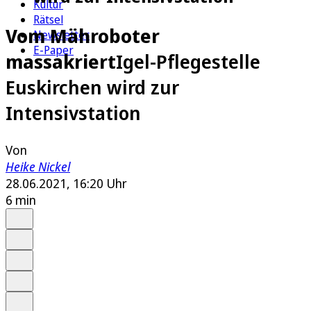
Kultur
Rätsel
Vom Mähroboter
Newsletter
E-Paper
massakriert
Igel-Pflegestelle
Euskirchen wird zur
Intensivstation
Von
Heike Nickel
28.06.2021, 16:20 Uhr
6 min
Auf Google bevorzugen
Anhören
Schrift
Merken
Drucken