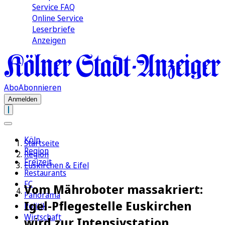
Service FAQ
Online Service
Leserbriefe
Anzeigen
Abo
Abonnieren
Anmelden
Köln
Startseite
Region
Region
Freizeit
Euskirchen & Eifel
Restaurants
FC
Vom Mähroboter massakriert:
Panorama
Igel-Pflegestelle Euskirchen
Politik
Wirtschaft
wird zur Intensivstation