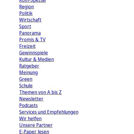
Köln-Spezial
Region
Politik
Wirtschaft
Sport
Panorama
Promis & TV
Freizeit
Gewinnspiele
Kultur & Medien
Ratgeber
Meinung
Green
Schule
Themen von A bis Z
Newsletter
Podcasts
Services und Empfehlungen
Wir helfen
Unsere Partner
E-Paper lesen