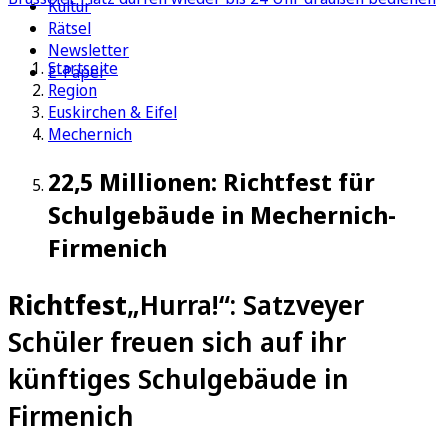
Kultur
Rätsel
Newsletter
Startseite
E-Paper
Region
Euskirchen & Eifel
Mechernich
22,5 Millionen: Richtfest für
Schulgebäude in Mechernich-
Firmenich
Richtfest
„Hurra!“: Satzveyer
Schüler freuen sich auf ihr
künftiges Schulgebäude in
Firmenich