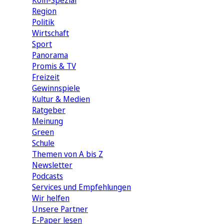
Köln-Spezial
Region
Politik
Wirtschaft
Sport
Panorama
Promis & TV
Freizeit
Gewinnspiele
Kultur & Medien
Ratgeber
Meinung
Green
Schule
Themen von A bis Z
Newsletter
Podcasts
Services und Empfehlungen
Wir helfen
Unsere Partner
E-Paper lesen