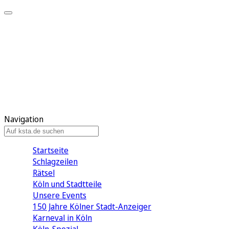
Mein KStA
Meine Artikel
Meine Region
Meine Newsletter
Mein KStA PLUS
Mein E-Paper
Navigation
Startseite
Schlagzeilen
Rätsel
Köln und Stadtteile
Unsere Events
150 Jahre Kölner Stadt-Anzeiger
Karneval in Köln