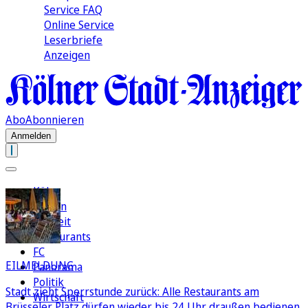
Service FAQ
Online Service
Leserbriefe
Anzeigen
Abo
Abonnieren
Anmelden
Köln
Region
Freizeit
Restaurants
FC
EILMELDUNG
Panorama
Politik
Stadt zieht Sperrstunde zurück: Alle Restaurants am
Wirtschaft
Brüsseler Platz dürfen wieder bis 24 Uhr draußen bedienen