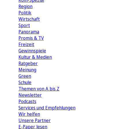
Köln-Spezial
Region
Politik
Wirtschaft
Sport
Panorama
Promis & TV
Freizeit
Gewinnspiele
Kultur & Medien
Ratgeber
Meinung
Green
Schule
Themen von A bis Z
Newsletter
Podcasts
Services und Empfehlungen
Wir helfen
Unsere Partner
E-Paper lesen