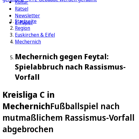
Kultur
Rätsel
Newsletter
Startseite
E-Paper
Region
Euskirchen & Eifel
Mechernich
Mechernich gegen Feytal:
Spielabbruch nach Rassismus-
Vorfall
Kreisliga C in
Mechernich
Fußballspiel nach
mutmaßlichem Rassismus-Vorfall
abgebrochen