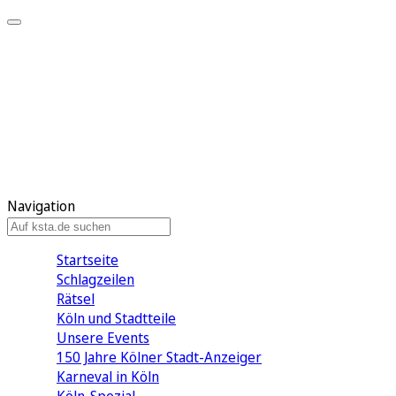
Mein KStA
Meine Artikel
Meine Region
Meine Newsletter
Mein KStA PLUS
Mein E-Paper
Navigation
Startseite
Schlagzeilen
Rätsel
Köln und Stadtteile
Unsere Events
150 Jahre Kölner Stadt-Anzeiger
Karneval in Köln