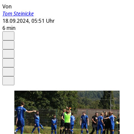
Von
Tom Steinicke
18.09.2024, 05:51 Uhr
6 min
Auf Google bevorzugen
Anhören
Schrift
Merken
Drucken
Teilen