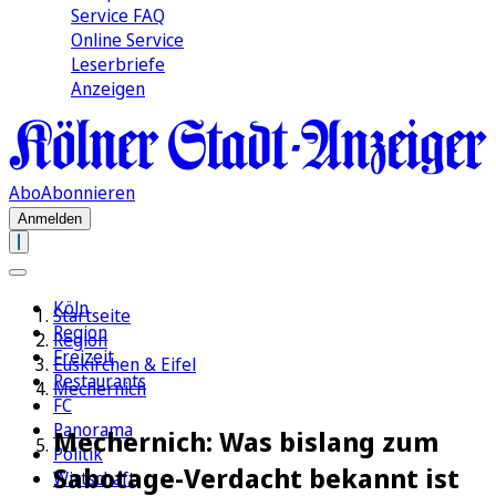
Service FAQ
Online Service
Leserbriefe
Anzeigen
Abo
Abonnieren
Anmelden
Köln
Startseite
Region
Region
Freizeit
Euskirchen & Eifel
Restaurants
Mechernich
FC
Panorama
Mechernich: Was bislang zum
Politik
Sabotage-Verdacht bekannt ist
Wirtschaft