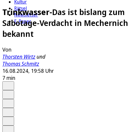
Kultur
Rätsel
Trinkwasser-
Das ist bislang zum
Newsletter
Sabotage-Verdacht in Mechernich
E-Paper
bekannt
Von
Thorsten Wirtz
und
Thomas Schmitz
16.08.2024, 19:58 Uhr
7 min
Auf Google bevorzugen
Anhören
Schrift
Merken
Drucken
Teilen