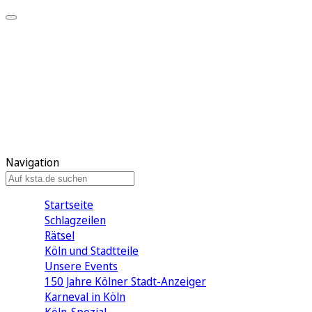
Mein KStA
Meine Artikel
Meine Region
Meine Newsletter
Mein KStA PLUS
Mein E-Paper
Navigation
Startseite
Schlagzeilen
Rätsel
Köln und Stadtteile
Unsere Events
150 Jahre Kölner Stadt-Anzeiger
Karneval in Köln