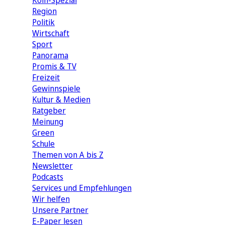
Köln-Spezial
Region
Politik
Wirtschaft
Sport
Panorama
Promis & TV
Freizeit
Gewinnspiele
Kultur & Medien
Ratgeber
Meinung
Green
Schule
Themen von A bis Z
Newsletter
Podcasts
Services und Empfehlungen
Wir helfen
Unsere Partner
E-Paper lesen