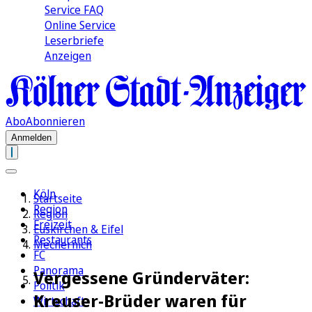
Service FAQ
Online Service
Leserbriefe
Anzeigen
Abo
Abonnieren
Anmelden
Köln
Startseite
Region
Region
Freizeit
Euskirchen & Eifel
Restaurants
Mechernich
FC
Panorama
Vergessene Gründerväter:
Politik
Kreuser-Brüder waren für
Wirtschaft