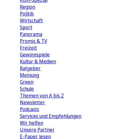
Köln-Spezial
Region
Politik
Wirtschaft
Sport
Panorama
Promis & TV
Freizeit
Gewinnspiele
Kultur & Medien
Ratgeber
Meinung
Green
Schule
Themen von A bis Z
Newsletter
Podcasts
Services und Empfehlungen
Wir helfen
Unsere Partner
E-Paper lesen