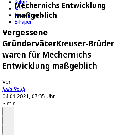
Kultur
Mechernichs Entwicklung
Rätsel
maßgeblich
Newsletter
E-Paper
Vergessene
Gründerväter
Kreuser-Brüder
waren für Mechernichs
Entwicklung maßgeblich
Von
Julia Reuß
04.01.2021, 07:35 Uhr
5 min
Auf Google bevorzugen
Anhören
Schrift