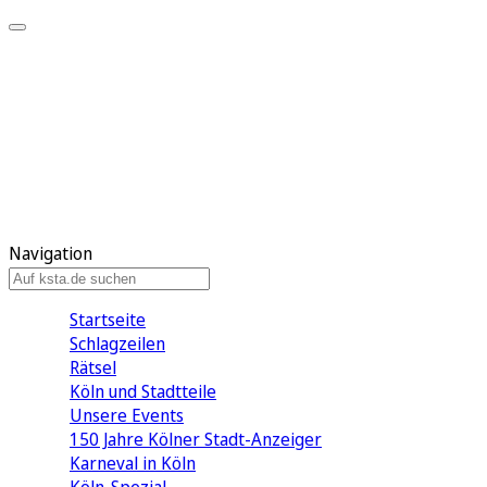
Mein KStA
Meine Artikel
Meine Region
Meine Newsletter
Mein KStA PLUS
Mein E-Paper
Navigation
Startseite
Schlagzeilen
Rätsel
Köln und Stadtteile
Unsere Events
150 Jahre Kölner Stadt-Anzeiger
Karneval in Köln