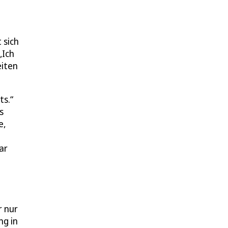
 sich
„Ich
eiten
ts.“
s
e,
ar
r nur
ng in