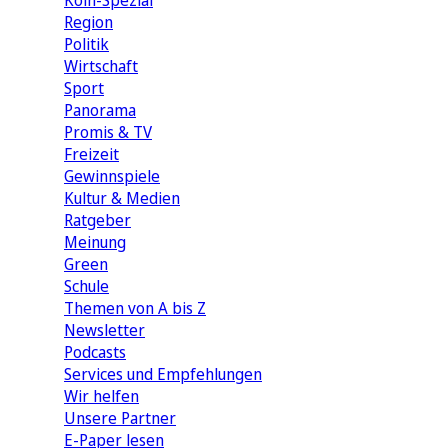
Köln-Spezial
Region
Politik
Wirtschaft
Sport
Panorama
Promis & TV
Freizeit
Gewinnspiele
Kultur & Medien
Ratgeber
Meinung
Green
Schule
Themen von A bis Z
Newsletter
Podcasts
Services und Empfehlungen
Wir helfen
Unsere Partner
E-Paper lesen