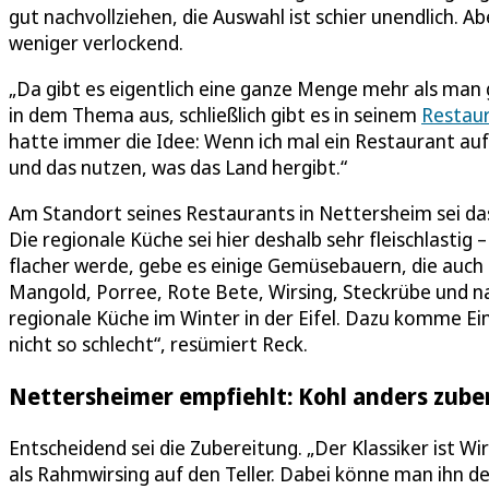
gut nachvollziehen, die Auswahl ist schier unendlich. A
weniger verlockend.
„Da gibt es eigentlich eine ganze Menge mehr als man g
in dem Thema aus, schließlich gibt es in seinem
Restaur
hatte immer die Idee: Wenn ich mal ein Restaurant au
und das nutzen, was das Land hergibt.“
Am Standort seines Restaurants in Nettersheim sei das a
Die regionale Küche sei hier deshalb sehr fleischlastig
flacher werde, gebe es einige Gemüsebauern, die auch i
Mangold, Porree, Rote Bete, Wirsing, Steckrübe und natü
regionale Küche im Winter in der Eifel. Dazu komme E
nicht so schlecht“, resümiert Reck.
Nettersheimer empfiehlt: Kohl anders zube
Entscheidend sei die Zubereitung. „Der Klassiker ist W
als Rahmwirsing auf den Teller. Dabei könne man ihn deut