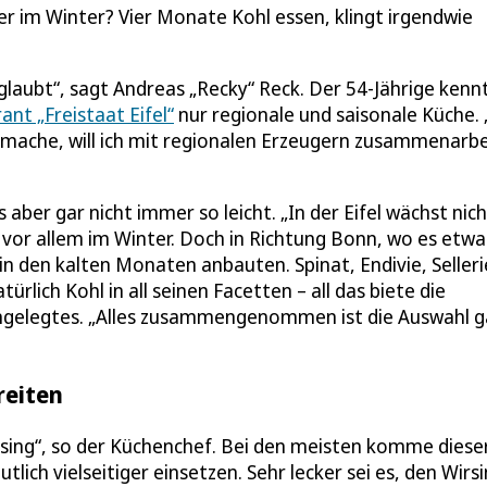
ber im Winter? Vier Monate Kohl essen, klingt irgendwie
laubt“, sagt Andreas „Recky“ Reck. Der 54-Jährige kennt
ant „Freistaat Eifel“
nur regionale und saisonale Küche. 
fmache, will ich mit regionalen Erzeugern zusammenarb
ber gar nicht immer so leicht. „In der Eifel wächst nich
 – vor allem im Winter. Doch in Richtung Bonn, wo es etwa
n den kalten Monaten anbauten. Spinat, Endivie, Selleri
rlich Kohl in all seinen Facetten – all das biete die
ingelegtes. „Alles zusammengenommen ist die Auswahl g
reiten
irsing“, so der Küchenchef. Bei den meisten komme diese
lich vielseitiger einsetzen. Sehr lecker sei es, den Wirsi