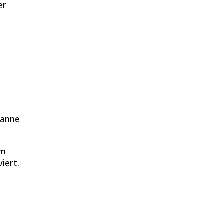
er
fanne
em
iert.