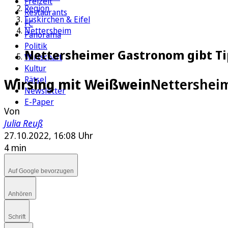
Freizeit
Region
Restaurants
Euskirchen & Eifel
FC
Nettersheim
Panorama
Politik
Nettersheimer Gastronom gibt Ti
Wirtschaft
Kultur
Rätsel
Wirsing mit Weißwein
Nettersheim
Newsletter
E-Paper
Von
Julia Reuß
27.10.2022, 16:08 Uhr
4 min
Auf Google bevorzugen
Anhören
Schrift