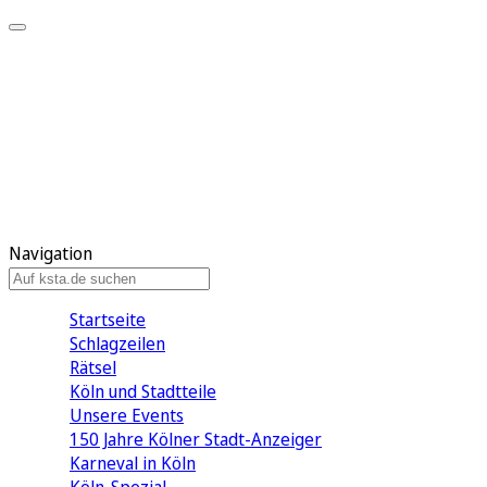
Mein KStA
Meine Artikel
Meine Region
Meine Newsletter
Mein KStA PLUS
Mein E-Paper
Navigation
Startseite
Schlagzeilen
Rätsel
Köln und Stadtteile
Unsere Events
150 Jahre Kölner Stadt-Anzeiger
Karneval in Köln