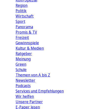
Köln-Spezial
Region
Politik
Wirtschaft
Sport
Panorama
Promis & TV
Freizeit
Gewinnspiele
Kultur & Medien
Ratgeber
Meinung
Green
Schule
Themen von A bis Z
Newsletter
Podcasts
Services und Empfehlungen
Wir helfen
Unsere Partner
E-Paper lesen