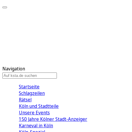
Mein KStA
Meine Artikel
Meine Region
Meine Newsletter
Mein KStA PLUS
Mein E-Paper
Navigation
Startseite
Schlagzeilen
Rätsel
Köln und Stadtteile
Unsere Events
150 Jahre Kölner Stadt-Anzeiger
Karneval in Köln