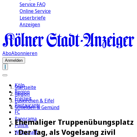
Service FAQ
Online Service
Leserbriefe
Anzeigen
Abo
Abonnieren
Anmelden
Köln
Startseite
Region
Region
Freizeit
Euskirchen & Eifel
Restaurants
Schleiden & Gemünd
FC
Panorama
Ehemaliger Truppenübungsplatz
Politik
: Der Tag, als Vogelsang zivil
Wirtschaft