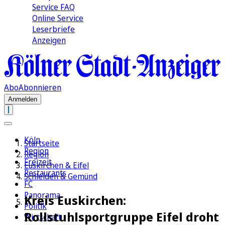
Service FAQ
Online Service
Leserbriefe
Anzeigen
Abo
Abonnieren
Anmelden
Köln
Startseite
Region
Region
Freizeit
Euskirchen & Eifel
Restaurants
Schleiden & Gemünd
FC
Panorama
Kreis Euskirchen:
Politik
Rollstuhlsportgruppe Eifel droht
Wirtschaft