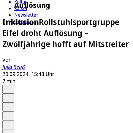
Kultur
Auflösung
Rätsel
Newsletter
Inklusion
Rollstuhlsportgruppe
E-Paper
Eifel droht Auflösung –
Zwölfjährige hofft auf Mitstreiter
Von
Julia Reuß
20.09.2024, 15:48 Uhr
7 min
Auf Google bevorzugen
Anhören
Schrift
Merken
Drucken
Teilen