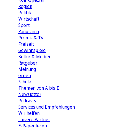
Köln-Spezial
Region
Politik
Wirtschaft
Sport
Panorama
Promis & TV
Freizeit
Gewinnspiele
Kultur & Medien
Ratgeber
Meinung
Green
Schule
Themen von A bis Z
Newsletter
Podcasts
Services und Empfehlungen
Wir helfen
Unsere Partner
E-Paper lesen