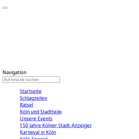
Mein KStA
Meine Artikel
Meine Region
Meine Newsletter
Mein KStA PLUS
Mein E-Paper
Navigation
Startseite
Schlagzeilen
Rätsel
Köln und Stadtteile
Unsere Events
150 Jahre Kölner Stadt-Anzeiger
Karneval in Köln