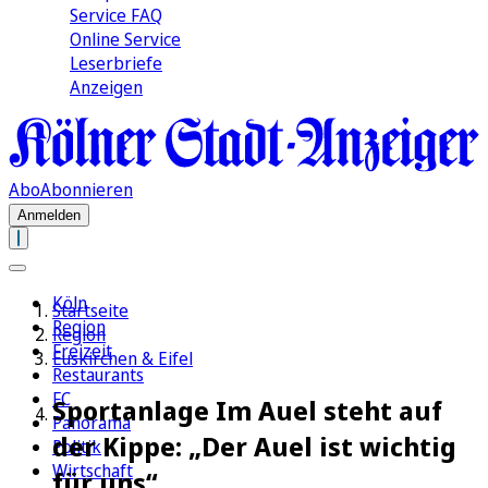
Service FAQ
Online Service
Leserbriefe
Anzeigen
Abo
Abonnieren
Anmelden
Köln
Startseite
Region
Region
Freizeit
Euskirchen & Eifel
Restaurants
FC
Sportanlage Im Auel steht auf
Panorama
der Kippe: „Der Auel ist wichtig
Politik
Wirtschaft
für uns“