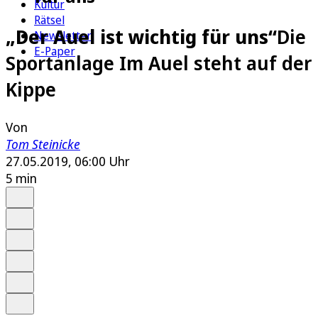
Kultur
Rätsel
„Der Auel ist wichtig für uns“
Die
Newsletter
E-Paper
Sportanlage Im Auel steht auf der
Kippe
Von
Tom Steinicke
27.05.2019, 06:00 Uhr
5 min
Auf Google bevorzugen
Anhören
Schrift
Merken
Drucken
Teilen