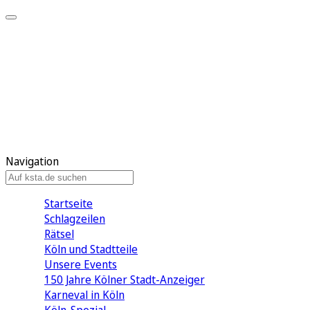
Mein KStA
Meine Artikel
Meine Region
Meine Newsletter
Mein KStA PLUS
Mein E-Paper
Navigation
Startseite
Schlagzeilen
Rätsel
Köln und Stadtteile
Unsere Events
150 Jahre Kölner Stadt-Anzeiger
Karneval in Köln