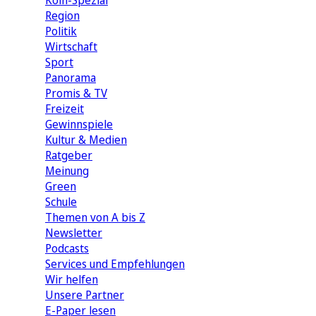
Köln-Spezial
Region
Politik
Wirtschaft
Sport
Panorama
Promis & TV
Freizeit
Gewinnspiele
Kultur & Medien
Ratgeber
Meinung
Green
Schule
Themen von A bis Z
Newsletter
Podcasts
Services und Empfehlungen
Wir helfen
Unsere Partner
E-Paper lesen