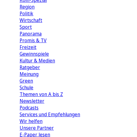
Köln-Spezial
Region
Politik
Wirtschaft
Sport
Panorama
Promis & TV
Freizeit
Gewinnspiele
Kultur & Medien
Ratgeber
Meinung
Green
Schule
Themen von A bis Z
Newsletter
Podcasts
Services und Empfehlungen
Wir helfen
Unsere Partner
E-Paper lesen