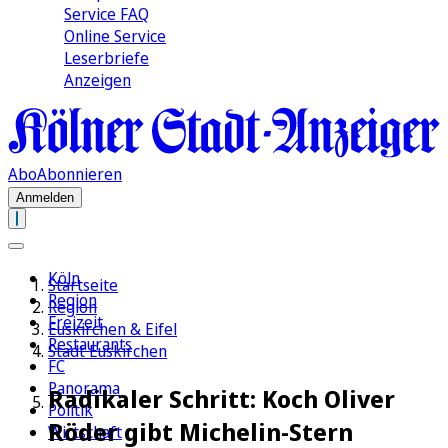
Service FAQ
Online Service
Leserbriefe
Anzeigen
Abo
Abonnieren
Anmelden
Köln
Startseite
Region
Region
Freizeit
Euskirchen & Eifel
Restaurants
Stadt Euskirchen
FC
Panorama
Radikaler Schritt: Koch Oliver
Politik
Röder gibt Michelin-Stern
Wirtschaft