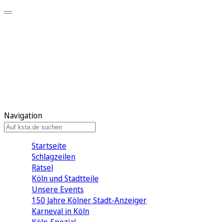
Mein KStA
Meine Artikel
Meine Region
Meine Newsletter
Mein KStA PLUS
Mein E-Paper
Navigation
Startseite
Schlagzeilen
Rätsel
Köln und Stadtteile
Unsere Events
150 Jahre Kölner Stadt-Anzeiger
Karneval in Köln