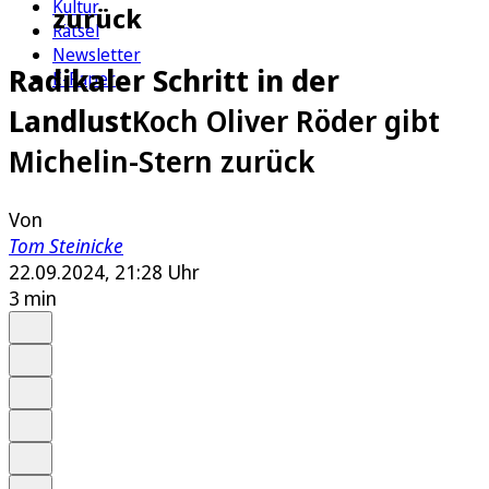
Kultur
zurück
Rätsel
Newsletter
Radikaler Schritt in der
E-Paper
Landlust
Koch Oliver Röder gibt
Michelin-Stern zurück
Von
Tom Steinicke
22.09.2024, 21:28 Uhr
3 min
Auf Google bevorzugen
Anhören
Schrift
Merken
Drucken
Teilen