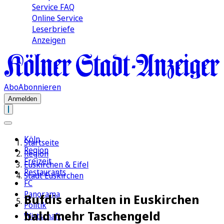
Service FAQ
Online Service
Leserbriefe
Anzeigen
Abo
Abonnieren
Anmelden
Köln
Startseite
Region
Region
Freizeit
Euskirchen & Eifel
Restaurants
Stadt Euskirchen
FC
Panorama
Bufdis erhalten in Euskirchen
Politik
bald mehr Taschengeld
Wirtschaft