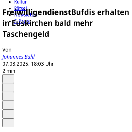
Kultur
Rätsel
Freiwilligendienst
Bufdis erhalten
Newsletter
in Euskirchen bald mehr
E-Paper
Taschengeld
Von
Johannes Bühl
07.03.2025, 18:03 Uhr
2 min
Auf Google bevorzugen
Anhören
Schrift
Merken
Drucken
Teilen