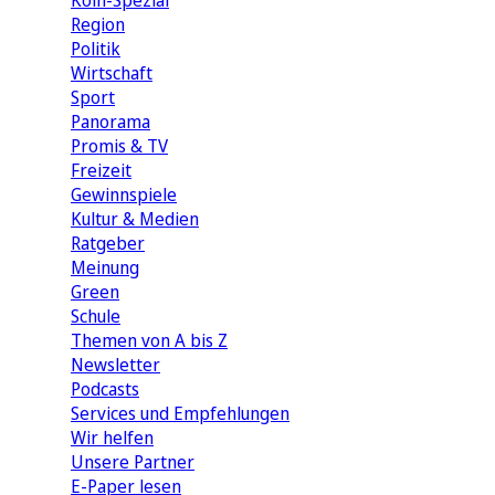
Köln-Spezial
Region
Politik
Wirtschaft
Sport
Panorama
Promis & TV
Freizeit
Gewinnspiele
Kultur & Medien
Ratgeber
Meinung
Green
Schule
Themen von A bis Z
Newsletter
Podcasts
Services und Empfehlungen
Wir helfen
Unsere Partner
E-Paper lesen