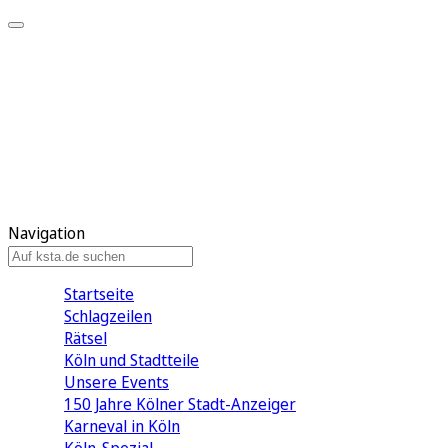
Mein KStA
Meine Artikel
Meine Region
Meine Newsletter
Mein KStA PLUS
Mein E-Paper
Navigation
Startseite
Schlagzeilen
Rätsel
Köln und Stadtteile
Unsere Events
150 Jahre Kölner Stadt-Anzeiger
Karneval in Köln