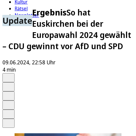
Kultur
Rätsel
Ergebnis
So hat
Newsletter
Update
Euskirchen bei der
E-Paper
Europawahl 2024 gewählt
– CDU gewinnt vor AfD und SPD
09.06.2024, 22:58 Uhr
4 min
Auf Google bevorzugen
Anhören
Schrift
Merken
Drucken
Teilen