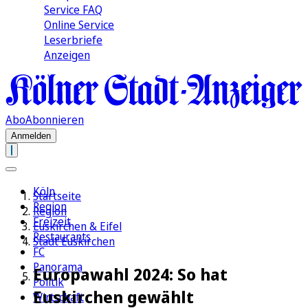
Service FAQ
Online Service
Leserbriefe
Anzeigen
Abo
Abonnieren
Anmelden
Köln
Startseite
Region
Region
Freizeit
Euskirchen & Eifel
Restaurants
Stadt Euskirchen
FC
Panorama
Europawahl 2024: So hat
Politik
Euskirchen gewählt
Wirtschaft