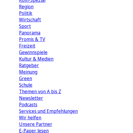
Köln-Spezial
Region
Politik
Wirtschaft
Sport
Panorama
Promis & TV
Freizeit
Gewinnspiele
Kultur & Medien
Ratgeber
Meinung
Green
Schule
Themen von A bis Z
Newsletter
Podcasts
Services und Empfehlungen
Wir helfen
Unsere Partner
E-Paper lesen