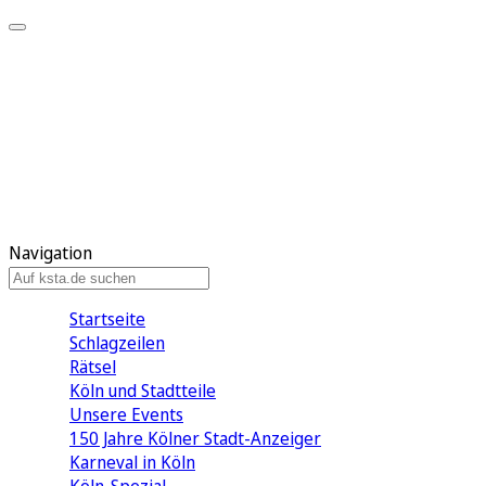
Mein KStA
Meine Artikel
Meine Region
Meine Newsletter
Mein KStA PLUS
Mein E-Paper
Navigation
Startseite
Schlagzeilen
Rätsel
Köln und Stadtteile
Unsere Events
150 Jahre Kölner Stadt-Anzeiger
Karneval in Köln