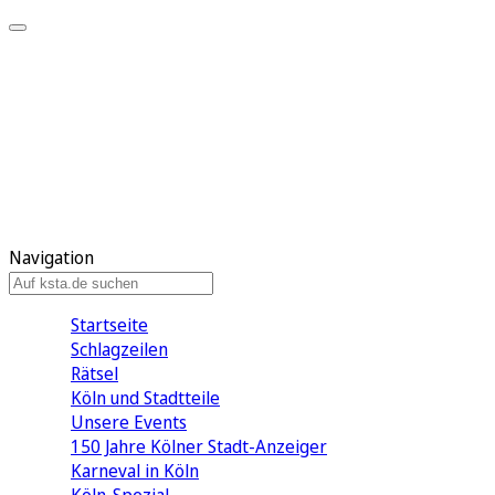
Mein KStA
Meine Artikel
Meine Region
Meine Newsletter
Mein KStA PLUS
Mein E-Paper
Navigation
Startseite
Schlagzeilen
Rätsel
Köln und Stadtteile
Unsere Events
150 Jahre Kölner Stadt-Anzeiger
Karneval in Köln