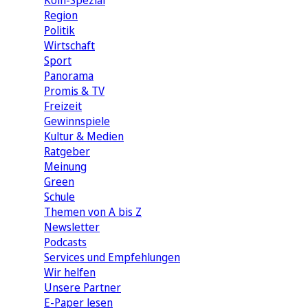
Köln-Spezial
Region
Politik
Wirtschaft
Sport
Panorama
Promis & TV
Freizeit
Gewinnspiele
Kultur & Medien
Ratgeber
Meinung
Green
Schule
Themen von A bis Z
Newsletter
Podcasts
Services und Empfehlungen
Wir helfen
Unsere Partner
E-Paper lesen