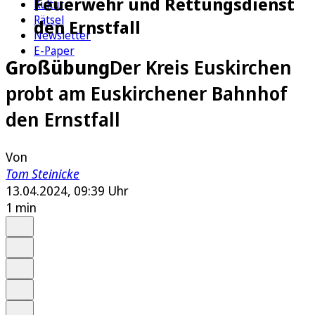
Feuerwehr und Rettungsdienst
Kultur
Rätsel
den Ernstfall
Newsletter
E-Paper
Großübung
Der Kreis Euskirchen
probt am Euskirchener Bahnhof
den Ernstfall
Von
Tom Steinicke
13.04.2024, 09:39 Uhr
1 min
Auf Google bevorzugen
Anhören
Schrift
Merken
Drucken