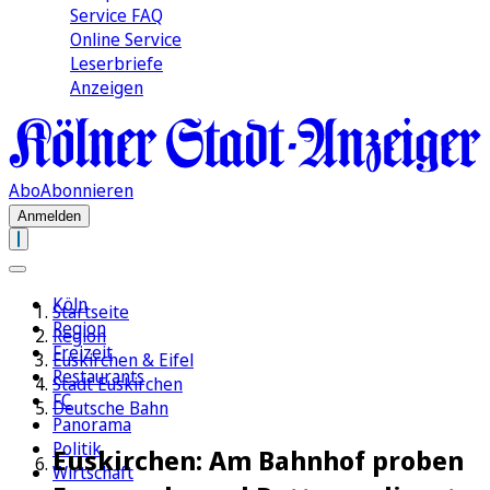
Service FAQ
Online Service
Leserbriefe
Anzeigen
Abo
Abonnieren
Anmelden
Köln
Startseite
Region
Region
Freizeit
Euskirchen & Eifel
Restaurants
Stadt Euskirchen
FC
Deutsche Bahn
Panorama
Politik
Euskirchen: Am Bahnhof proben
Wirtschaft