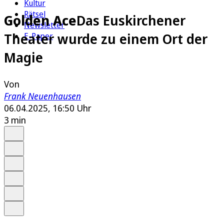
Kultur
Rätsel
Golden Ace
Das Euskirchener
Newsletter
Theater wurde zu einem Ort der
E-Paper
Magie
Von
Frank Neuenhausen
06.04.2025, 16:50 Uhr
3 min
Auf Google bevorzugen
Anhören
Schrift
Merken
Drucken
Teilen