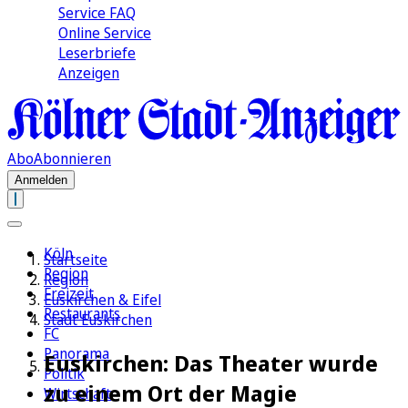
Service FAQ
Online Service
Leserbriefe
Anzeigen
Abo
Abonnieren
Anmelden
Köln
Startseite
Region
Region
Freizeit
Euskirchen & Eifel
Restaurants
Stadt Euskirchen
FC
Panorama
Euskirchen: Das Theater wurde
Politik
zu einem Ort der Magie
Wirtschaft