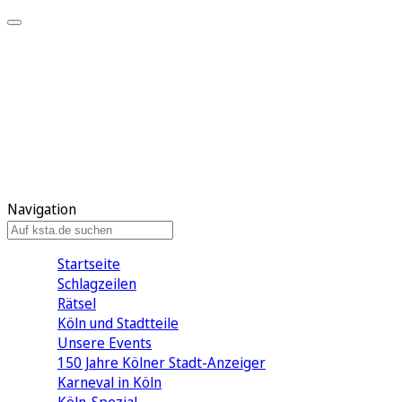
Mein KStA
Meine Artikel
Meine Region
Meine Newsletter
Mein KStA PLUS
Mein E-Paper
Navigation
Startseite
Schlagzeilen
Rätsel
Köln und Stadtteile
Unsere Events
150 Jahre Kölner Stadt-Anzeiger
Karneval in Köln