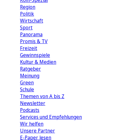
Köln-Spezial
Region
Politik
Wirtschaft
Sport
Panorama
Promis & TV
Freizeit
Gewinnspiele
Kultur & Medien
Ratgeber
Meinung
Green
Schule
Themen von A bis Z
Newsletter
Podcasts
Services und Empfehlungen
Wir helfen
Unsere Partner
E-Paper lesen