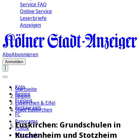
Service FAQ
Online Service
Leserbriefe
Anzeigen
Abo
Abonnieren
Anmelden
Köln
Startseite
Region
Region
Freizeit
Euskirchen & Eifel
Restaurants
Stadt Euskirchen
FC
Panorama
Euskirchen: Grundschulen in
Politik
Kuchenheim und Stotzheim
Wirtschaft