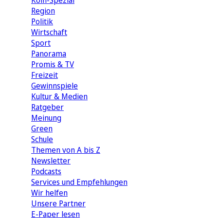
Köln-Spezial
Region
Politik
Wirtschaft
Sport
Panorama
Promis & TV
Freizeit
Gewinnspiele
Kultur & Medien
Ratgeber
Meinung
Green
Schule
Themen von A bis Z
Newsletter
Podcasts
Services und Empfehlungen
Wir helfen
Unsere Partner
E-Paper lesen