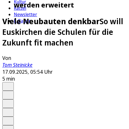
Kultur
werden erweitert
Rätsel
Newsletter
Viele Neubauten denkbar
So will
E-Paper
Euskirchen die Schulen für die
Zukunft fit machen
Von
Tom Steinicke
17.09.2025, 05:54 Uhr
5 min
Auf Google bevorzugen
Anhören
Schrift
Merken
Drucken
Teilen