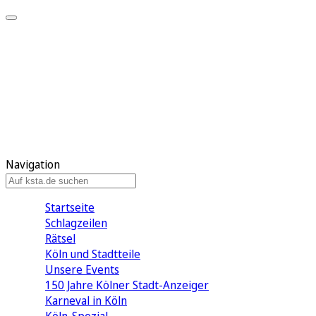
Mein KStA
Meine Artikel
Meine Region
Meine Newsletter
Mein KStA PLUS
Mein E-Paper
Navigation
Startseite
Schlagzeilen
Rätsel
Köln und Stadtteile
Unsere Events
150 Jahre Kölner Stadt-Anzeiger
Karneval in Köln