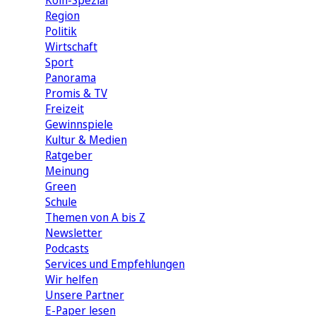
Köln-Spezial
Region
Politik
Wirtschaft
Sport
Panorama
Promis & TV
Freizeit
Gewinnspiele
Kultur & Medien
Ratgeber
Meinung
Green
Schule
Themen von A bis Z
Newsletter
Podcasts
Services und Empfehlungen
Wir helfen
Unsere Partner
E-Paper lesen