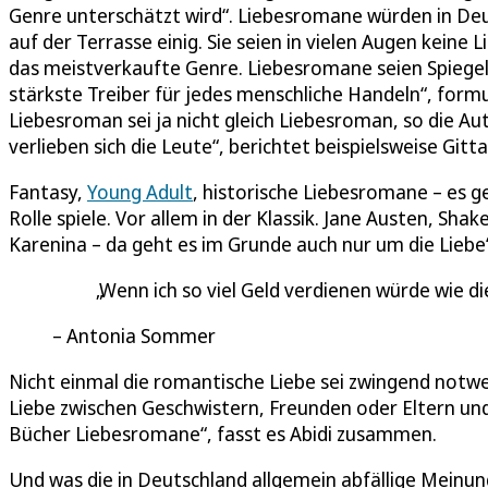
Genre unterschätzt wird“. Liebesromane würden in Deut
auf der Terrasse einig. Sie seien in vielen Augen keine 
das meistverkaufte Genre. Liebesromane seien Spiegel de
stärkste Treiber für jedes menschliche Handeln“, formu
Liebesroman sei ja nicht gleich Liebesroman, so die Au
verlieben sich die Leute“, berichtet beispielsweise Git
Fantasy,
Young Adult
, historische Liebesromane – es g
Rolle spiele. Vor allem in der Klassik. Jane Austen, Sha
Karenina – da geht es im Grunde auch nur um die Liebe
Wenn ich so viel Geld verdienen würde wie di
Antonia Sommer
Nicht einmal die romantische Liebe sei zwingend notwe
Liebe zwischen Geschwistern, Freunden oder Eltern und
Bücher Liebesromane“, fasst es Abidi zusammen.
Und was die in Deutschland allgemein abfällige Meinu