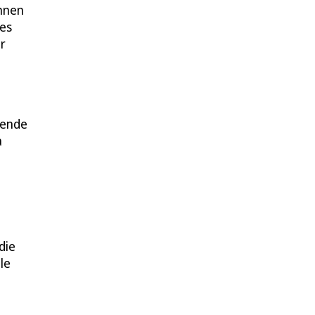
innen
 es
r
gende
a
die
le