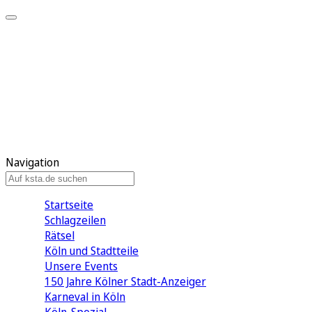
Mein KStA
Meine Artikel
Meine Region
Meine Newsletter
Mein KStA PLUS
Mein E-Paper
Navigation
Startseite
Schlagzeilen
Rätsel
Köln und Stadtteile
Unsere Events
150 Jahre Kölner Stadt-Anzeiger
Karneval in Köln