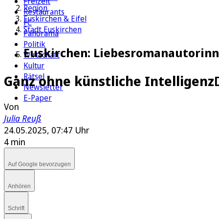
Freizeit
Region
Restaurants
Euskirchen & Eifel
FC
Stadt Euskirchen
Panorama
Politik
Euskirchen: Liebesromanautorinne
Wirtschaft
Kultur
Rätsel
Ganz ohne künstliche Intelligenz
Newsletter
E-Paper
Von
Julia Reuß
24.05.2025, 07:47 Uhr
4 min
Auf Google bevorzugen
Anhören
Schrift