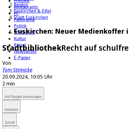
Freizeit
Region
Restaurants
Euskirchen & Eifel
FC
Stadt Euskirchen
Panorama
Politik
Euskirchen: Neuer Medienkoffer i
Wirtschaft
Kultur
Rätsel
Stadtbibliothek
Recht auf schulfre
Newsletter
E-Paper
Von
Tom Steinicke
20.09.2024, 10:05 Uhr
2 min
Auf Google bevorzugen
Anhören
Schrift