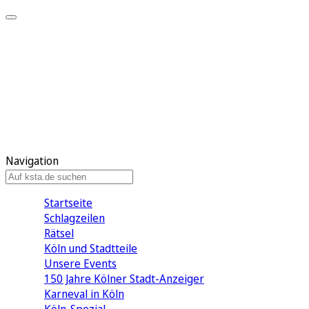
Mein KStA
Meine Artikel
Meine Region
Meine Newsletter
Mein KStA PLUS
Mein E-Paper
Navigation
Startseite
Schlagzeilen
Rätsel
Köln und Stadtteile
Unsere Events
150 Jahre Kölner Stadt-Anzeiger
Karneval in Köln