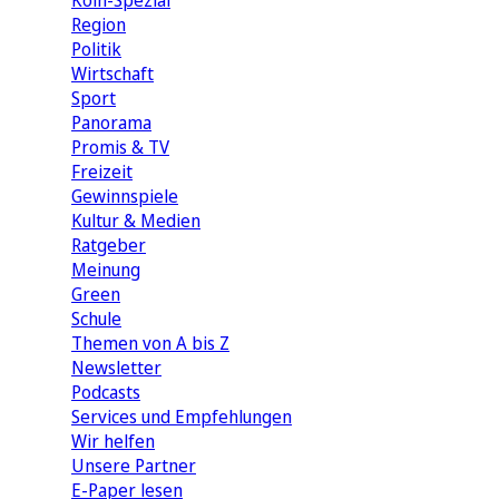
Köln-Spezial
Region
Politik
Wirtschaft
Sport
Panorama
Promis & TV
Freizeit
Gewinnspiele
Kultur & Medien
Ratgeber
Meinung
Green
Schule
Themen von A bis Z
Newsletter
Podcasts
Services und Empfehlungen
Wir helfen
Unsere Partner
E-Paper lesen