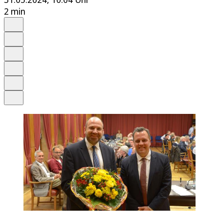
2 min
Auf Google bevorzugen
Anhören
Schrift
Merken
Drucken
Teilen