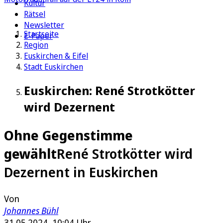
Kultur
Rätsel
Newsletter
Startseite
E-Paper
Region
Euskirchen & Eifel
Stadt Euskirchen
Euskirchen: René Strotkötter
wird Dezernent
Ohne Gegenstimme
gewählt
René Strotkötter wird
Dezernent in Euskirchen
Von
Johannes Bühl
31.05.2024, 10:04 Uhr