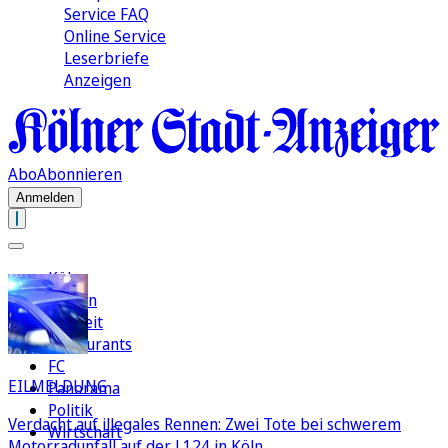
Service FAQ
Online Service
Leserbriefe
Anzeigen
Abo
Abonnieren
Anmelden
Köln
Region
Freizeit
Restaurants
FC
EILMELDUNG
Panorama
Politik
Verdacht auf illegales Rennen: Zwei Tote bei schwerem
Wirtschaft
Motorradunfall auf der L124 in Köln