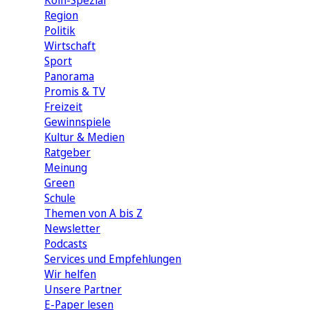
Köln-Spezial
Region
Politik
Wirtschaft
Sport
Panorama
Promis & TV
Freizeit
Gewinnspiele
Kultur & Medien
Ratgeber
Meinung
Green
Schule
Themen von A bis Z
Newsletter
Podcasts
Services und Empfehlungen
Wir helfen
Unsere Partner
E-Paper lesen