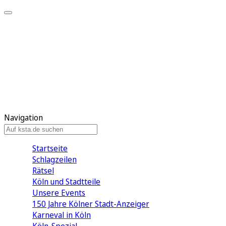
Mein KStA
Meine Artikel
Meine Region
Meine Newsletter
Mein KStA PLUS
Mein E-Paper
Navigation
Startseite
Schlagzeilen
Rätsel
Köln und Stadtteile
Unsere Events
150 Jahre Kölner Stadt-Anzeiger
Karneval in Köln