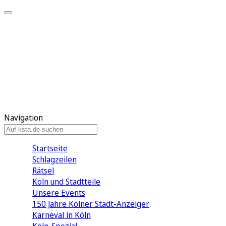
Mein KStA
Meine Artikel
Meine Region
Meine Newsletter
Mein KStA PLUS
Mein E-Paper
Navigation
Startseite
Schlagzeilen
Rätsel
Köln und Stadtteile
Unsere Events
150 Jahre Kölner Stadt-Anzeiger
Karneval in Köln