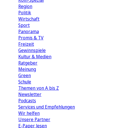
Köln-Spezial
Region
Politik
Wirtschaft
Sport
Panorama
Promis & TV
Freizeit
Gewinnspiele
Kultur & Medien
Ratgeber
Meinung
Green
Schule
Themen von A bis Z
Newsletter
Podcasts
Services und Empfehlungen
Wir helfen
Unsere Partner
E-Paper lesen