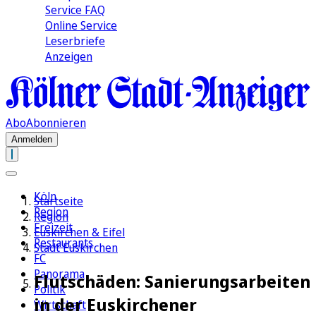
Service FAQ
Online Service
Leserbriefe
Anzeigen
Abo
Abonnieren
Anmelden
Köln
Startseite
Region
Region
Freizeit
Euskirchen & Eifel
Restaurants
Stadt Euskirchen
FC
Panorama
Flutschäden: Sanierungsarbeiten
Politik
in der Euskirchener
Wirtschaft