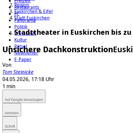
Freizeit
Region
Restaurants
Euskirchen & Eifel
FC
Stadt Euskirchen
Panorama
Politik
Stadttheater in Euskirchen bis z
Wirtschaft
Kultur
Rätsel
Unsichere Dachkonstruktion
Eusk
Newsletter
E-Paper
Von
Tom Steinicke
04.05.2026, 17:18 Uhr
1 min
Auf Google bevorzugen
Anhören
Schrift