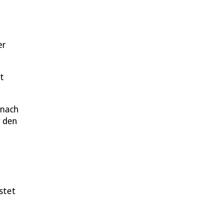
er
t
 nach
r den
stet