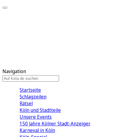
Mein KStA
Meine Artikel
Meine Region
Meine Newsletter
Mein KStA PLUS
Mein E-Paper
Navigation
Startseite
Schlagzeilen
Rätsel
Köln und Stadtteile
Unsere Events
150 Jahre Kölner Stadt-Anzeiger
Karneval in Köln