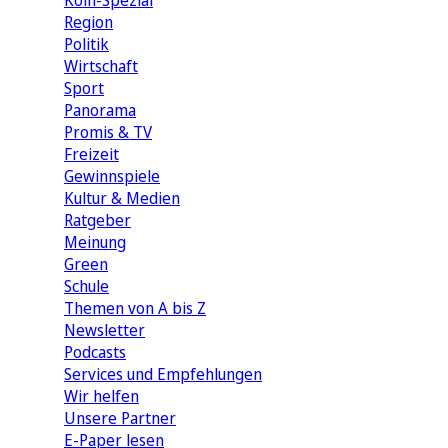
Köln-Spezial
Region
Politik
Wirtschaft
Sport
Panorama
Promis & TV
Freizeit
Gewinnspiele
Kultur & Medien
Ratgeber
Meinung
Green
Schule
Themen von A bis Z
Newsletter
Podcasts
Services und Empfehlungen
Wir helfen
Unsere Partner
E-Paper lesen