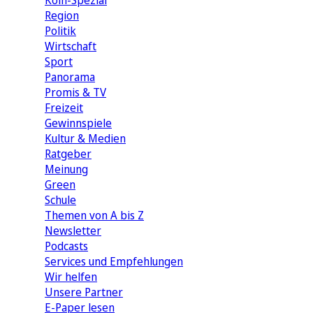
Köln-Spezial
Region
Politik
Wirtschaft
Sport
Panorama
Promis & TV
Freizeit
Gewinnspiele
Kultur & Medien
Ratgeber
Meinung
Green
Schule
Themen von A bis Z
Newsletter
Podcasts
Services und Empfehlungen
Wir helfen
Unsere Partner
E-Paper lesen