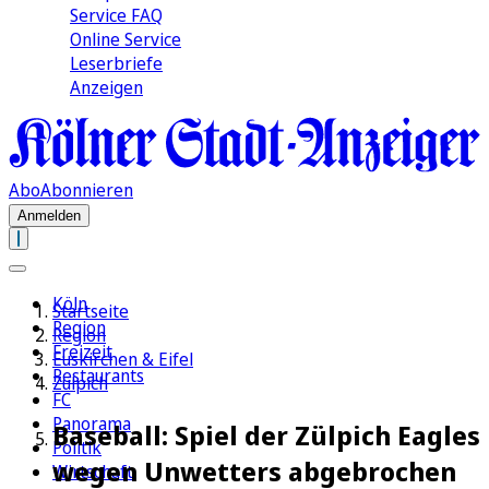
Service FAQ
Online Service
Leserbriefe
Anzeigen
Abo
Abonnieren
Anmelden
Köln
Startseite
Region
Region
Freizeit
Euskirchen & Eifel
Restaurants
Zülpich
FC
Panorama
Baseball: Spiel der Zülpich Eagles
Politik
wegen Unwetters abgebrochen
Wirtschaft