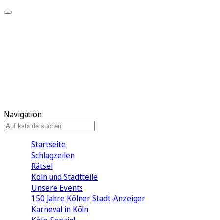
Mein KStA
Meine Artikel
Meine Region
Meine Newsletter
Mein KStA PLUS
Mein E-Paper
Navigation
Startseite
Schlagzeilen
Rätsel
Köln und Stadtteile
Unsere Events
150 Jahre Kölner Stadt-Anzeiger
Karneval in Köln