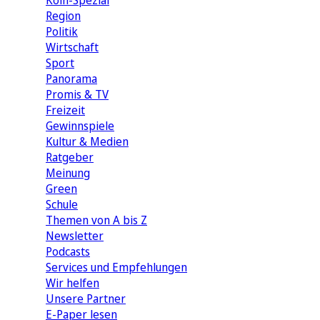
Köln-Spezial
Region
Politik
Wirtschaft
Sport
Panorama
Promis & TV
Freizeit
Gewinnspiele
Kultur & Medien
Ratgeber
Meinung
Green
Schule
Themen von A bis Z
Newsletter
Podcasts
Services und Empfehlungen
Wir helfen
Unsere Partner
E-Paper lesen