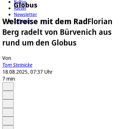
Kultur
Globus
Rätsel
Newsletter
Weltreise mit dem Rad
Florian
E-Paper
Berg radelt von Bürvenich aus
rund um den Globus
Von
Tom Steinicke
18.08.2025, 07:37 Uhr
7 min
Auf Google bevorzugen
Anhören
Schrift
Merken
Drucken
Teilen