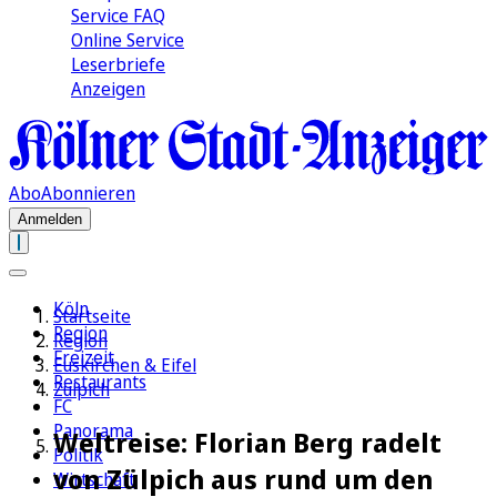
Service FAQ
Online Service
Leserbriefe
Anzeigen
Abo
Abonnieren
Anmelden
Köln
Startseite
Region
Region
Freizeit
Euskirchen & Eifel
Restaurants
Zülpich
FC
Panorama
Weltreise: Florian Berg radelt
Politik
von Zülpich aus rund um den
Wirtschaft