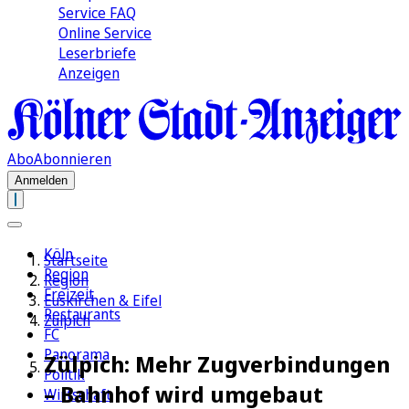
Service FAQ
Online Service
Leserbriefe
Anzeigen
Abo
Abonnieren
Anmelden
Köln
Startseite
Region
Region
Freizeit
Euskirchen & Eifel
Restaurants
Zülpich
FC
Panorama
Zülpich: Mehr Zugverbindungen
Politik
– Bahnhof wird umgebaut
Wirtschaft