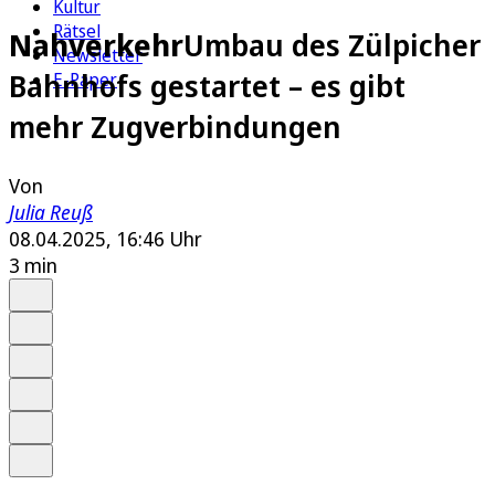
Kultur
Rätsel
Nahverkehr
Umbau des Zülpicher
Newsletter
Bahnhofs gestartet – es gibt
E-Paper
mehr Zugverbindungen
Von
Julia Reuß
08.04.2025, 16:46 Uhr
3 min
Auf Google bevorzugen
Anhören
Schrift
Merken
Drucken
Teilen