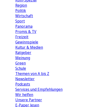
Köln-Spezial
Region
Politik
Wirtschaft
Sport
Panorama
Promis & TV
Freizeit
Gewinnspiele
Kultur & Medien
Ratgeber
Meinung
Green
Schule
Themen von A bis Z
Newsletter
Podcasts
Services und Empfehlungen
Wir helfen
Unsere Partner
E-Paper lesen