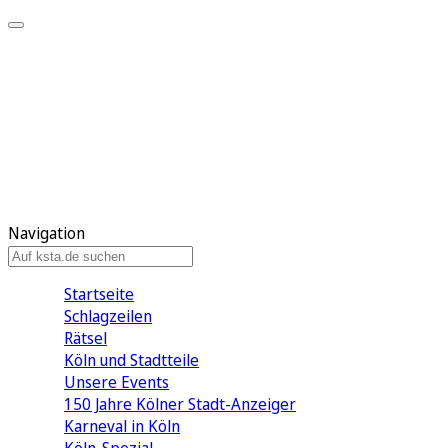
Mein KStA
Meine Artikel
Meine Region
Meine Newsletter
Mein KStA PLUS
Mein E-Paper
Navigation
Startseite
Schlagzeilen
Rätsel
Köln und Stadtteile
Unsere Events
150 Jahre Kölner Stadt-Anzeiger
Karneval in Köln