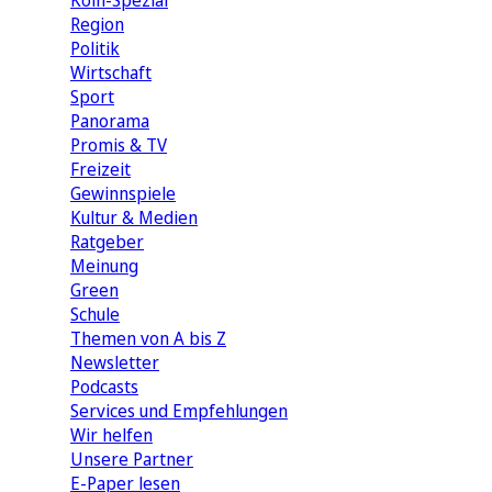
Köln-Spezial
Region
Politik
Wirtschaft
Sport
Panorama
Promis & TV
Freizeit
Gewinnspiele
Kultur & Medien
Ratgeber
Meinung
Green
Schule
Themen von A bis Z
Newsletter
Podcasts
Services und Empfehlungen
Wir helfen
Unsere Partner
E-Paper lesen