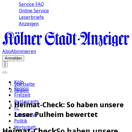
Service FAQ
Online Service
Leserbriefe
Anzeigen
Abo
Abonnieren
Anmelden
Köln
Startseite
Region
Region
Freizeit
Restaurants
Heimat-Check: So haben unsere
FC
Leser Pulheim bewertet
Panorama
Politik
Wirtschaft
Heimat-Check
So haben unsere