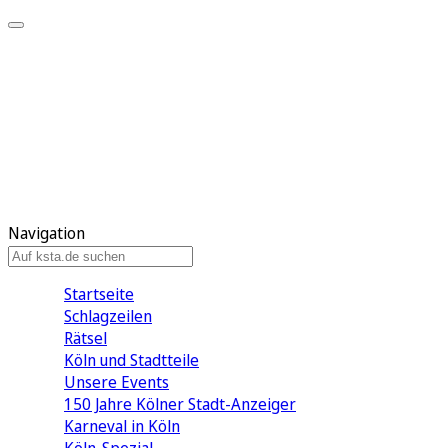
Mein KStA
Meine Artikel
Meine Region
Meine Newsletter
Mein KStA PLUS
Mein E-Paper
Navigation
Startseite
Schlagzeilen
Rätsel
Köln und Stadtteile
Unsere Events
150 Jahre Kölner Stadt-Anzeiger
Karneval in Köln