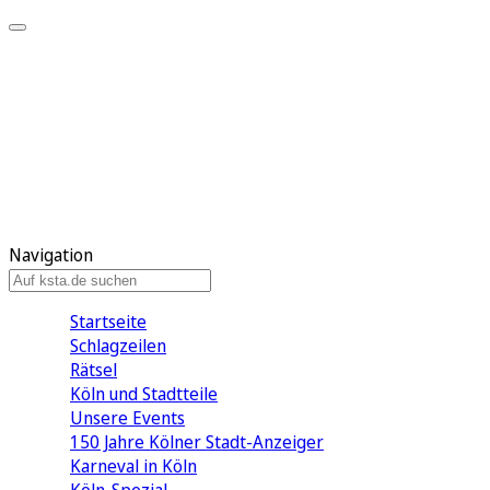
Mein KStA
Meine Artikel
Meine Region
Meine Newsletter
Mein KStA PLUS
Mein E-Paper
Navigation
Startseite
Schlagzeilen
Rätsel
Köln und Stadtteile
Unsere Events
150 Jahre Kölner Stadt-Anzeiger
Karneval in Köln