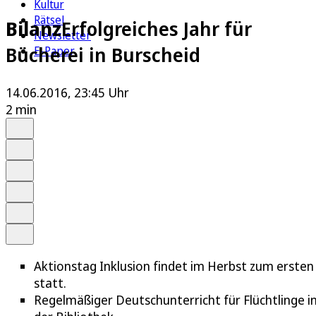
Kultur
Rätsel
Bilanz
Erfolgreiches Jahr für
Newsletter
Bücherei in Burscheid
E-Paper
14.06.2016, 23:45 Uhr
2 min
Auf Google bevorzugen
Anhören
Schrift
Merken
Drucken
Teilen
Aktionstag Inklusion findet im Herbst zum ersten
statt.
Regelmäßiger Deutschunterricht für Flüchtlinge i