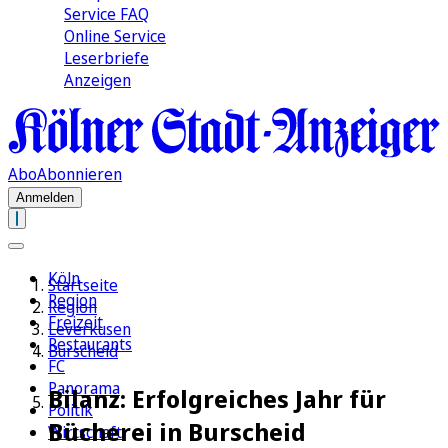
Service FAQ
Online Service
Leserbriefe
Anzeigen
Abo
Abonnieren
Anmelden
Köln
Startseite
Region
Region
Freizeit
Leverkusen
Restaurants
Burscheid
FC
Panorama
Bilanz: Erfolgreiches Jahr für
Politik
Bücherei in Burscheid
Wirtschaft