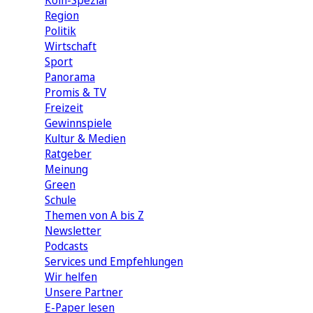
Köln-Spezial
Region
Politik
Wirtschaft
Sport
Panorama
Promis & TV
Freizeit
Gewinnspiele
Kultur & Medien
Ratgeber
Meinung
Green
Schule
Themen von A bis Z
Newsletter
Podcasts
Services und Empfehlungen
Wir helfen
Unsere Partner
E-Paper lesen