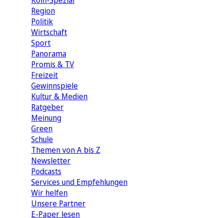
Köln-Spezial
Region
Politik
Wirtschaft
Sport
Panorama
Promis & TV
Freizeit
Gewinnspiele
Kultur & Medien
Ratgeber
Meinung
Green
Schule
Themen von A bis Z
Newsletter
Podcasts
Services und Empfehlungen
Wir helfen
Unsere Partner
E-Paper lesen