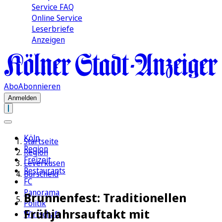
Service FAQ
Online Service
Leserbriefe
Anzeigen
Abo
Abonnieren
Anmelden
Köln
Startseite
Region
Region
Freizeit
Leverkusen
Restaurants
Burscheid
FC
Panorama
Brunnenfest: Traditionellen
Politik
Frühjahrsauftakt mit
Wirtschaft