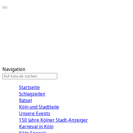
Mein KStA
Meine Artikel
Meine Region
Meine Newsletter
Mein KStA PLUS
Mein E-Paper
Navigation
Startseite
Schlagzeilen
Rätsel
Köln und Stadtteile
Unsere Events
150 Jahre Kölner Stadt-Anzeiger
Karneval in Köln