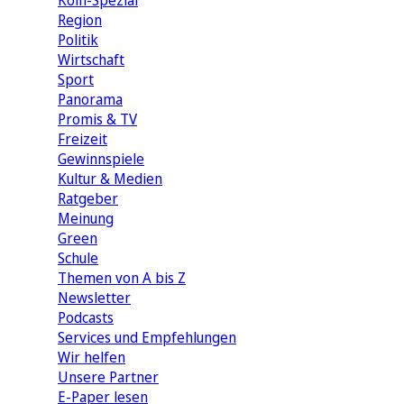
Köln-Spezial
Region
Politik
Wirtschaft
Sport
Panorama
Promis & TV
Freizeit
Gewinnspiele
Kultur & Medien
Ratgeber
Meinung
Green
Schule
Themen von A bis Z
Newsletter
Podcasts
Services und Empfehlungen
Wir helfen
Unsere Partner
E-Paper lesen