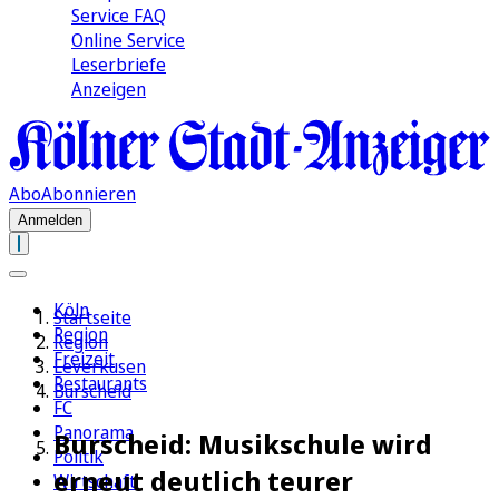
Service FAQ
Online Service
Leserbriefe
Anzeigen
Abo
Abonnieren
Anmelden
Köln
Startseite
Region
Region
Freizeit
Leverkusen
Restaurants
Burscheid
FC
Panorama
Burscheid: Musikschule wird
Politik
erneut deutlich teurer
Wirtschaft