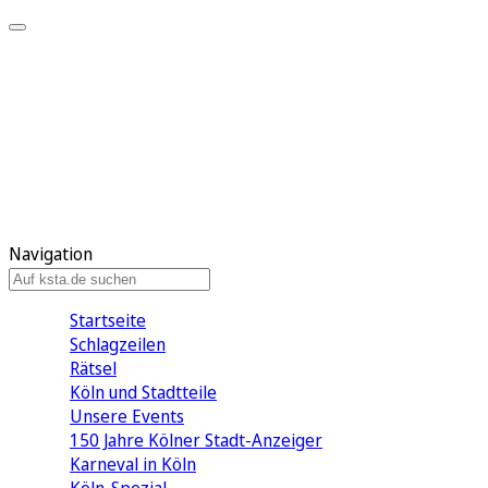
Mein KStA
Meine Artikel
Meine Region
Meine Newsletter
Mein KStA PLUS
Mein E-Paper
Navigation
Startseite
Schlagzeilen
Rätsel
Köln und Stadtteile
Unsere Events
150 Jahre Kölner Stadt-Anzeiger
Karneval in Köln