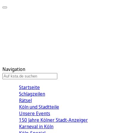
Mein KStA
Meine Artikel
Meine Region
Meine Newsletter
Mein KStA PLUS
Mein E-Paper
Navigation
Startseite
Schlagzeilen
Rätsel
Köln und Stadtteile
Unsere Events
150 Jahre Kölner Stadt-Anzeiger
Karneval in Köln