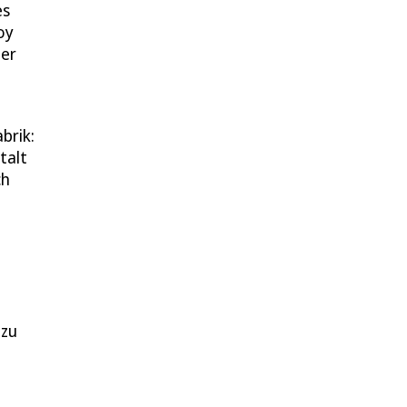
es
oy
ter
brik:
talt
ch
 zu