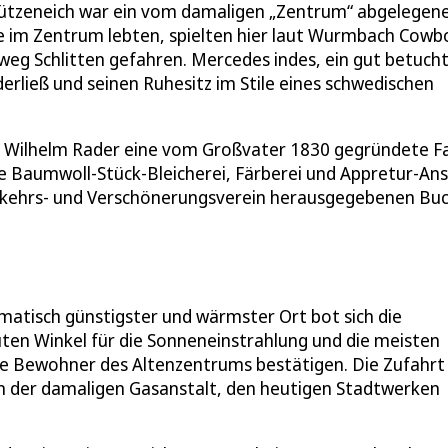
hützeneich war ein vom damaligen „Zentrum“ abgelegen
ie im Zentrum lebten, spielten hier laut Wurmbach Cowb
weg Schlitten gefahren. Mercedes indes, ein gut betuch
derließ und seinen Ruhesitz im Stile eines schwedischen
Wilhelm Rader eine vom Großvater 1830 gegründete Fa
die Baumwoll-Stück-Bleicherei, Färberei und Appretur-Ans
erkehrs- und Verschönerungsverein herausgegebenen Bu
matisch günstigster und wärmster Ort bot sich die
uten Winkel für die Sonneneinstrahlung und die meisten
e Bewohner des Altenzentrums bestätigen. Die Zufahrt
an der damaligen Gasanstalt, den heutigen Stadtwerken