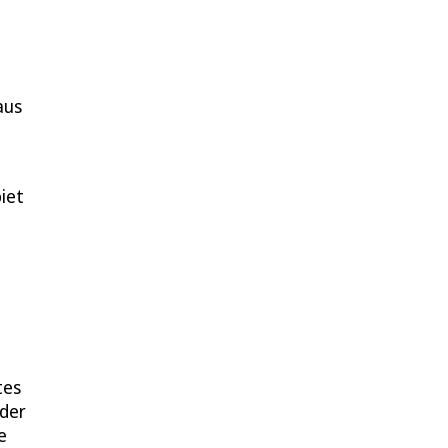
aus
iet
tes
 der
e