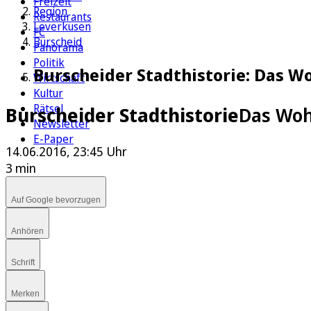
Freizeit
Region
Restaurants
Leverkusen
FC
Burscheid
Panorama
Politik
Burscheider Stadthistorie: Das W
Wirtschaft
Kultur
Rätsel
Burscheider Stadthistorie
Das Woh
Newsletter
E-Paper
14.06.2016, 23:45 Uhr
3 min
Auf Google bevorzugen
Anhören
Schrift
Merken