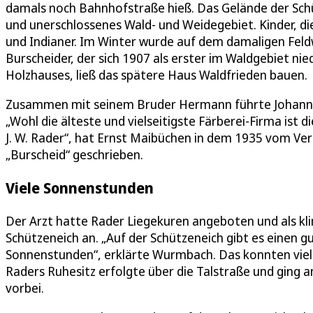
damals noch Bahnhofstraße hieß. Das Gelände der Sc
und unerschlossenes Wald- und Weidegebiet. Kinder, d
und Indianer. Im Winter wurde auf dem damaligen Feld
Burscheider, der sich 1907 als erster im Waldgebiet nie
Holzhauses, ließ das spätere Haus Waldfrieden bauen.
Zusammen mit seinem Bruder Hermann führte Johann 
„Wohl die älteste und vielseitigste Färberei-Firma ist 
J. W. Rader“, hat Ernst Maibüchen in dem 1935 vom V
„Burscheid“ geschrieben.
Viele Sonnenstunden
Der Arzt hatte Rader Liegekuren angeboten und als kli
Schützeneich an. „Auf der Schützeneich gibt es einen g
Sonnenstunden“, erklärte Wurmbach. Das konnten viel
Raders Ruhesitz erfolgte über die Talstraße und ging 
vorbei.