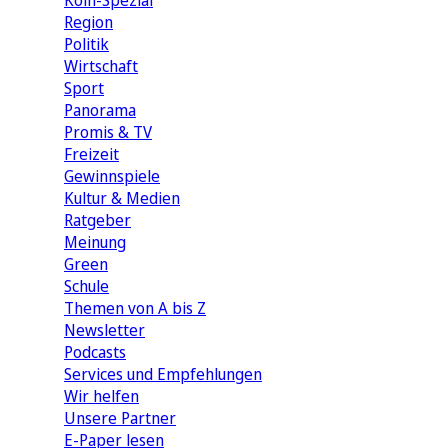
Köln-Spezial
Region
Politik
Wirtschaft
Sport
Panorama
Promis & TV
Freizeit
Gewinnspiele
Kultur & Medien
Ratgeber
Meinung
Green
Schule
Themen von A bis Z
Newsletter
Podcasts
Services und Empfehlungen
Wir helfen
Unsere Partner
E-Paper lesen