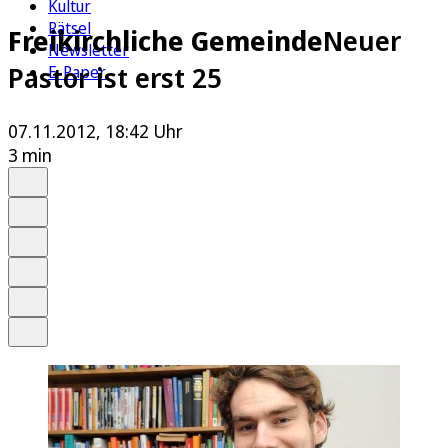
Kultur
Rätsel
Freikirchliche Gemeinde
Neuer
Newsletter
Pastor ist erst 25
E-Paper
07.11.2012, 18:42 Uhr
3 min
Auf Google bevorzugen
Anhören
Schrift
Merken
Drucken
Teilen