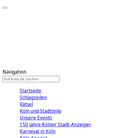
Mein KStA
Meine Artikel
Meine Region
Meine Newsletter
Mein KStA PLUS
Mein E-Paper
Navigation
Startseite
Schlagzeilen
Rätsel
Köln und Stadtteile
Unsere Events
150 Jahre Kölner Stadt-Anzeiger
Karneval in Köln