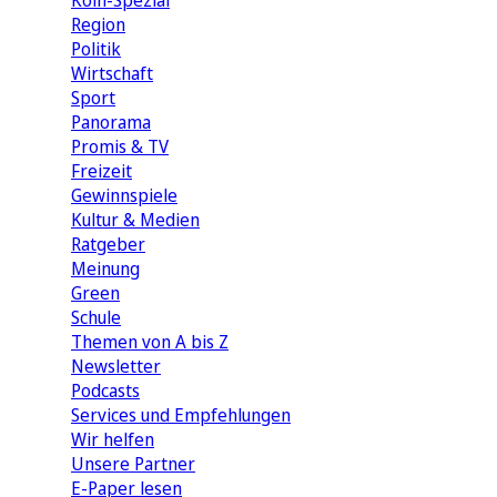
Köln-Spezial
Region
Politik
Wirtschaft
Sport
Panorama
Promis & TV
Freizeit
Gewinnspiele
Kultur & Medien
Ratgeber
Meinung
Green
Schule
Themen von A bis Z
Newsletter
Podcasts
Services und Empfehlungen
Wir helfen
Unsere Partner
E-Paper lesen