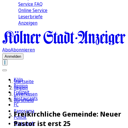
Service FAQ
Online Service
Leserbriefe
Anzeigen
Abo
Abonnieren
Anmelden
Köln
Startseite
Region
Region
Freizeit
Leverkusen
Restaurants
Burscheid
FC
Panorama
Freikirchliche Gemeinde: Neuer
Politik
Pastor ist erst 25
Wirtschaft