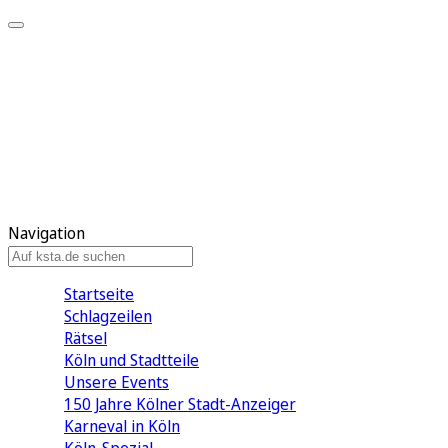
Mein KStA
Meine Artikel
Meine Region
Meine Newsletter
Mein KStA PLUS
Mein E-Paper
Navigation
Startseite
Schlagzeilen
Rätsel
Köln und Stadtteile
Unsere Events
150 Jahre Kölner Stadt-Anzeiger
Karneval in Köln