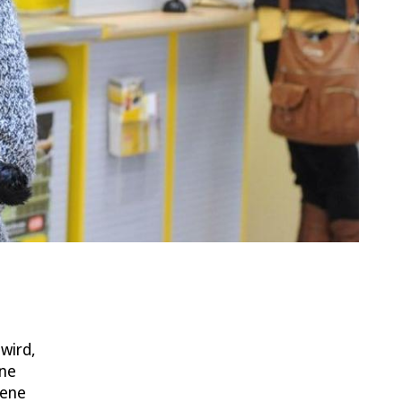
wird,
ine
sene