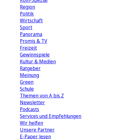
Köln-Spezial
Region
Politik
Wirtschaft
Sport
Panorama
Promis & TV
Freizeit
Gewinnspiele
Kultur & Medien
Ratgeber
Meinung
Green
Schule
Themen von A bis Z
Newsletter
Podcasts
Services und Empfehlungen
Wir helfen
Unsere Partner
E-Paper lesen