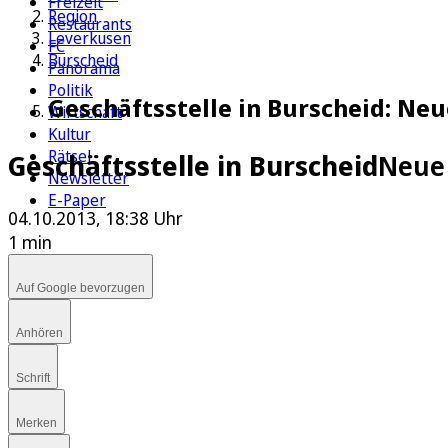
Freizeit
Region
Restaurants
Leverkusen
FC
Burscheid
Panorama
Politik
Geschäftsstelle in Burscheid: Neu
Wirtschaft
Kultur
Rätsel
Geschäftsstelle in Burscheid
Neue 
Newsletter
E-Paper
04.10.2013, 18:38 Uhr
1 min
Auf Google bevorzugen
Anhören
Schrift
Merken