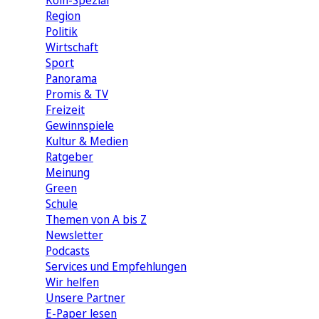
Köln-Spezial
Region
Politik
Wirtschaft
Sport
Panorama
Promis & TV
Freizeit
Gewinnspiele
Kultur & Medien
Ratgeber
Meinung
Green
Schule
Themen von A bis Z
Newsletter
Podcasts
Services und Empfehlungen
Wir helfen
Unsere Partner
E-Paper lesen