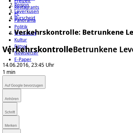
Freizeit
Region
Restaurants
Leverkusen
FC
Burscheid
Panorama
Politik
Verkehrskontrolle: Betrunkene Le
Wirtschaft
Kultur
Rätsel
Verkehrskontrolle
Betrunkene Leve
Newsletter
E-Paper
14.06.2016, 23:45 Uhr
1 min
Auf Google bevorzugen
Anhören
Schrift
Merken