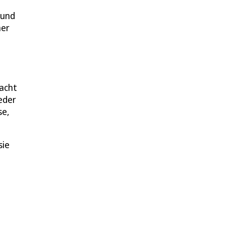
 und
mer
dacht
eder
se,
sie