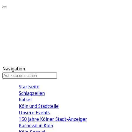
Mein KStA
Meine Artikel
Meine Region
Meine Newsletter
Mein KStA PLUS
Mein E-Paper
Navigation
Startseite
Schlagzeilen
Rätsel
Köln und Stadtteile
Unsere Events
150 Jahre Kölner Stadt-Anzeiger
Karneval in Köln