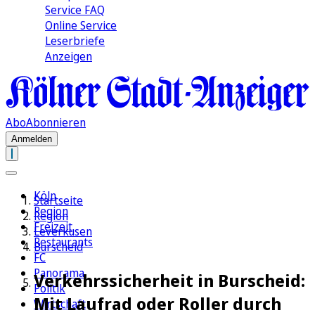
Service FAQ
Online Service
Leserbriefe
Anzeigen
Abo
Abonnieren
Anmelden
Köln
Startseite
Region
Region
Freizeit
Leverkusen
Restaurants
Burscheid
FC
Panorama
Verkehrssicherheit in Burscheid:
Politik
Mit Laufrad oder Roller durch
Wirtschaft