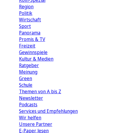
Köln-Spezial
Region
Politik
Wirtschaft
Sport
Panorama
Promis & TV
Freizeit
Gewinnspiele
Kultur & Medien
Ratgeber
Meinung
Green
Schule
Themen von A bis Z
Newsletter
Podcasts
Services und Empfehlungen
Wir helfen
Unsere Partner
E-Paper lesen