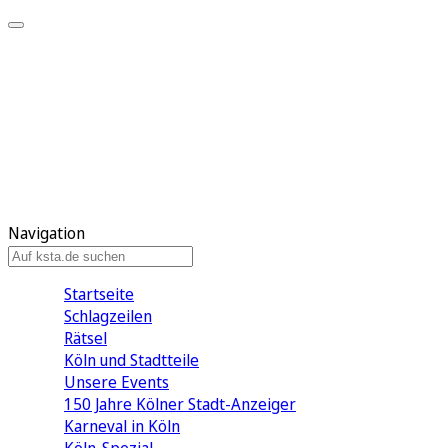
Mein KStA
Meine Artikel
Meine Region
Meine Newsletter
Mein KStA PLUS
Mein E-Paper
Navigation
Startseite
Schlagzeilen
Rätsel
Köln und Stadtteile
Unsere Events
150 Jahre Kölner Stadt-Anzeiger
Karneval in Köln