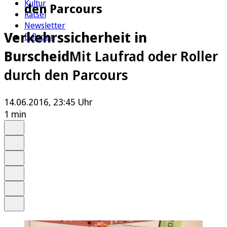
Kultur
den Parcours
Rätsel
Newsletter
Verkehrssicherheit in
E-Paper
Burscheid
Mit Laufrad oder Roller
durch den Parcours
14.06.2016, 23:45 Uhr
1 min
Auf Google bevorzugen
Anhören
Schrift
Merken
Drucken
Teilen