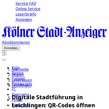
Service FAQ
Online Service
Leserbriefe
Anzeigen
Abo
Abonnieren
Anmelden
Köln
Startseite
Region
Region
Freizeit
Leverkusen
Restaurants
Leichlingen
FC
Panorama
Digitale Stadtführung in
Politik
Leichlingen: QR-Codes öffnen
Wirtschaft