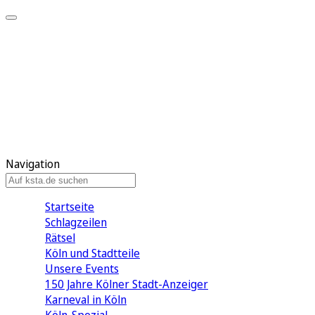
Mein KStA
Meine Artikel
Meine Region
Meine Newsletter
Mein KStA PLUS
Mein E-Paper
Navigation
Startseite
Schlagzeilen
Rätsel
Köln und Stadtteile
Unsere Events
150 Jahre Kölner Stadt-Anzeiger
Karneval in Köln