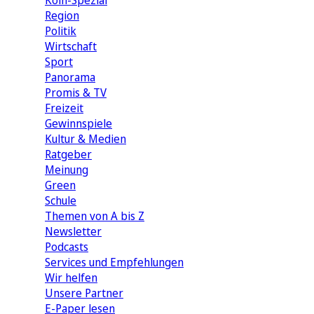
Köln-Spezial
Region
Politik
Wirtschaft
Sport
Panorama
Promis & TV
Freizeit
Gewinnspiele
Kultur & Medien
Ratgeber
Meinung
Green
Schule
Themen von A bis Z
Newsletter
Podcasts
Services und Empfehlungen
Wir helfen
Unsere Partner
E-Paper lesen