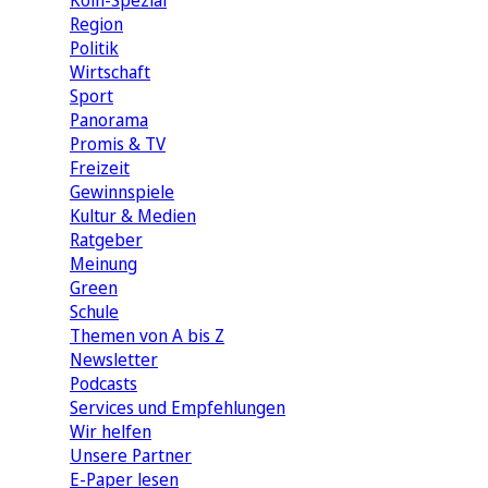
Köln-Spezial
Region
Politik
Wirtschaft
Sport
Panorama
Promis & TV
Freizeit
Gewinnspiele
Kultur & Medien
Ratgeber
Meinung
Green
Schule
Themen von A bis Z
Newsletter
Podcasts
Services und Empfehlungen
Wir helfen
Unsere Partner
E-Paper lesen