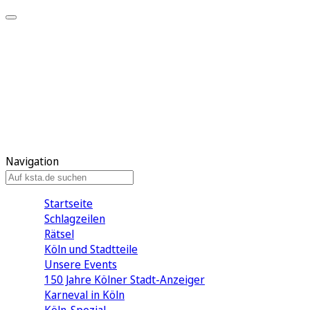
Mein KStA
Meine Artikel
Meine Region
Meine Newsletter
Mein KStA PLUS
Mein E-Paper
Navigation
Startseite
Schlagzeilen
Rätsel
Köln und Stadtteile
Unsere Events
150 Jahre Kölner Stadt-Anzeiger
Karneval in Köln