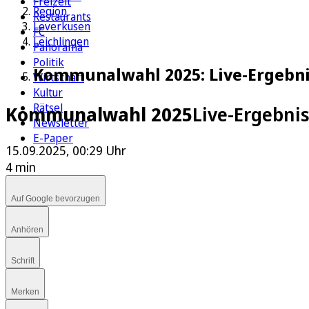
Freizeit
Region
Restaurants
Leverkusen
FC
Leichlingen
Panorama
Politik
Kommunalwahl 2025: Live-Ergebnis
Wirtschaft
Kultur
Rätsel
Kommunalwahl 2025
Live-Ergebnis
Newsletter
E-Paper
15.09.2025, 00:29 Uhr
4 min
Auf Google bevorzugen
Anhören
Schrift
Merken