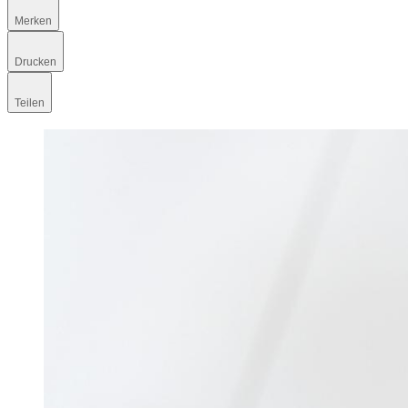
Merken
Drucken
Teilen