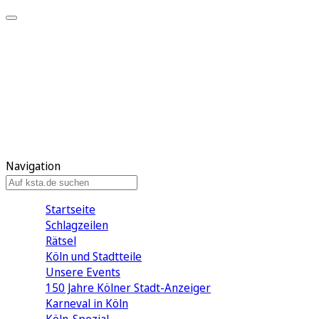
Mein KStA
Meine Artikel
Meine Region
Meine Newsletter
Mein KStA PLUS
Mein E-Paper
Navigation
Startseite
Schlagzeilen
Rätsel
Köln und Stadtteile
Unsere Events
150 Jahre Kölner Stadt-Anzeiger
Karneval in Köln