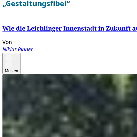
„Gestaltungsfibel“
Wie die Leichlinger Innenstadt in Zukunft a
Von
Niklas Pinner
Merken