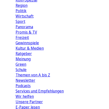
Köln-Spezial
Region
Politik
Wirtschaft
Sport
Panorama
Promis & TV
Freizeit
Gewinnspiele
Kultur & Medien
Ratgeber
Meinung
Green
Schule
Themen von A bis Z
Newsletter
Podcasts
Services und Empfehlungen
Wir helfen
Unsere Partner
E-Paper lesen