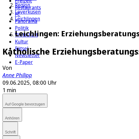
Freizeit
Region
Restaurants
Leverkusen
FC
Leichlingen
Panorama
Politik
Leichlingen: Erziehungsberatungss
Wirtschaft
Kultur
Rätsel
Katholische Erziehungsberatungs
Newsletter
E-Paper
Von
Anne Philipp
09.06.2025, 08:00 Uhr
1 min
Auf Google bevorzugen
Anhören
Schrift