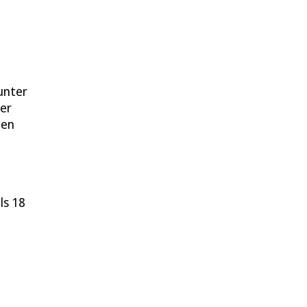
unter
er
men
ls 18
n