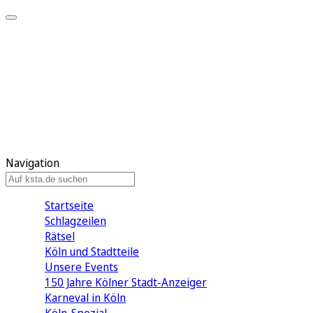
Mein KStA
Meine Artikel
Meine Region
Meine Newsletter
Mein KStA PLUS
Mein E-Paper
Navigation
Startseite
Schlagzeilen
Rätsel
Köln und Stadtteile
Unsere Events
150 Jahre Kölner Stadt-Anzeiger
Karneval in Köln