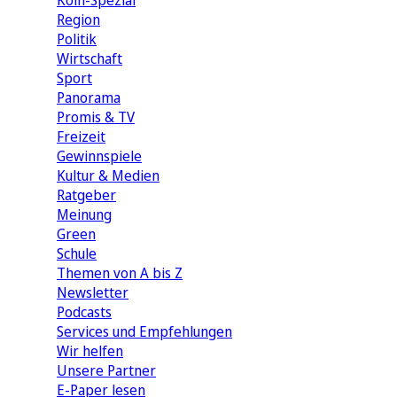
Köln-Spezial
Region
Politik
Wirtschaft
Sport
Panorama
Promis & TV
Freizeit
Gewinnspiele
Kultur & Medien
Ratgeber
Meinung
Green
Schule
Themen von A bis Z
Newsletter
Podcasts
Services und Empfehlungen
Wir helfen
Unsere Partner
E-Paper lesen