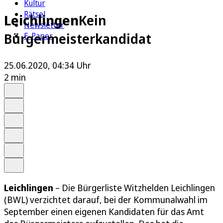
Kultur
Rätsel
Leichlingen
Kein
Newsletter
Bürgermeisterkandidat
E-Paper
25.06.2020, 04:34 Uhr
2 min
Auf Google bevorzugen
Anhören
Schrift
Merken
Drucken
Teilen
Leichlingen
– Die Bürgerliste Witzhelden Leichlingen
(BWL) verzichtet darauf, bei der Kommunalwahl im
September einen eigenen Kandidaten für das Amt