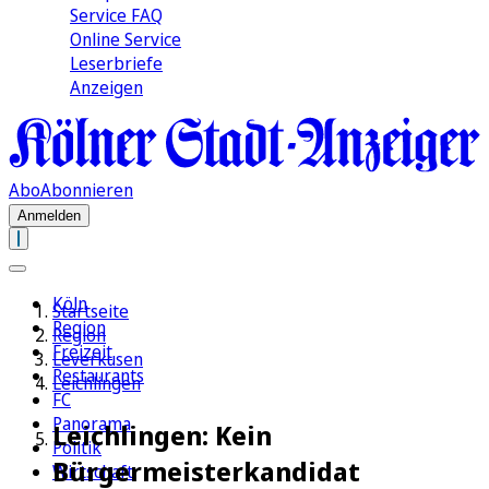
Service FAQ
Online Service
Leserbriefe
Anzeigen
Abo
Abonnieren
Anmelden
Köln
Startseite
Region
Region
Freizeit
Leverkusen
Restaurants
Leichlingen
FC
Panorama
Leichlingen: Kein
Politik
Bürgermeisterkandidat
Wirtschaft