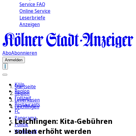
Service FAQ
Online Service
Leserbriefe
Anzeigen
Abo
Abonnieren
Anmelden
Köln
Startseite
Region
Region
Freizeit
Leverkusen
Restaurants
Leichlingen
FC
Panorama
Leichlingen: Kita-Gebühren
Politik
sollen erhöht werden
Wirtschaft