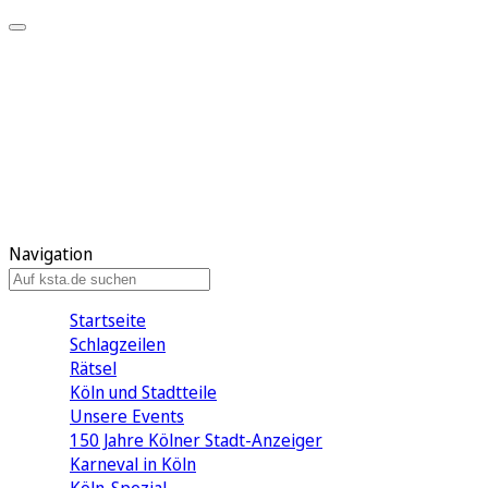
Mein KStA
Meine Artikel
Meine Region
Meine Newsletter
Mein KStA PLUS
Mein E-Paper
Navigation
Startseite
Schlagzeilen
Rätsel
Köln und Stadtteile
Unsere Events
150 Jahre Kölner Stadt-Anzeiger
Karneval in Köln