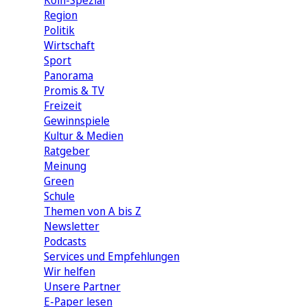
Köln-Spezial
Region
Politik
Wirtschaft
Sport
Panorama
Promis & TV
Freizeit
Gewinnspiele
Kultur & Medien
Ratgeber
Meinung
Green
Schule
Themen von A bis Z
Newsletter
Podcasts
Services und Empfehlungen
Wir helfen
Unsere Partner
E-Paper lesen