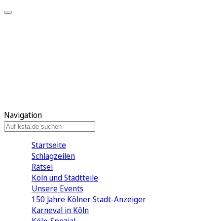
Mein KStA
Meine Artikel
Meine Region
Meine Newsletter
Mein KStA PLUS
Mein E-Paper
Navigation
Startseite
Schlagzeilen
Rätsel
Köln und Stadtteile
Unsere Events
150 Jahre Kölner Stadt-Anzeiger
Karneval in Köln