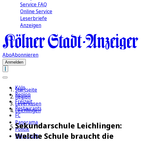
Service FAQ
Online Service
Leserbriefe
Anzeigen
Abo
Abonnieren
Anmelden
Köln
Startseite
Region
Region
Freizeit
Leverkusen
Restaurants
Leichlingen
FC
Panorama
Sekundarschule Leichlingen:
Politik
Welche Schule braucht die
Wirtschaft