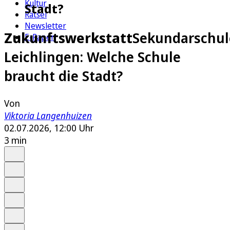
Kultur
Stadt?
Rätsel
Newsletter
Zukunftswerkstatt
Sekundarschul
E-Paper
Leichlingen: Welche Schule
braucht die Stadt?
Von
Viktoria Langenhuizen
02.07.2026, 12:00 Uhr
3 min
Auf Google bevorzugen
Anhören
Schrift
Merken
Drucken
Teilen