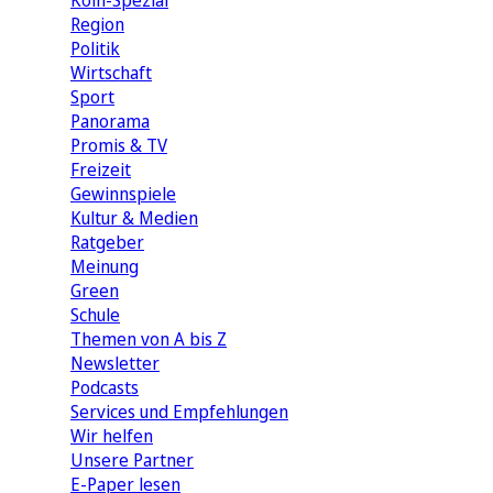
Köln-Spezial
Region
Politik
Wirtschaft
Sport
Panorama
Promis & TV
Freizeit
Gewinnspiele
Kultur & Medien
Ratgeber
Meinung
Green
Schule
Themen von A bis Z
Newsletter
Podcasts
Services und Empfehlungen
Wir helfen
Unsere Partner
E-Paper lesen