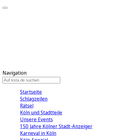
Mein KStA
Meine Artikel
Meine Region
Meine Newsletter
Mein KStA PLUS
Mein E-Paper
Navigation
Startseite
Schlagzeilen
Rätsel
Köln und Stadtteile
Unsere Events
150 Jahre Kölner Stadt-Anzeiger
Karneval in Köln