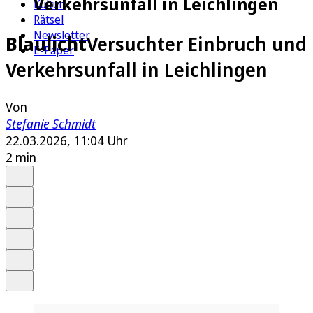
Verkehrsunfall in Leichlingen
Kultur
Rätsel
Newsletter
Blaulicht
Versuchter Einbruch und
E-Paper
Verkehrsunfall in Leichlingen
Von
Stefanie Schmidt
22.03.2026, 11:04 Uhr
2 min
Auf Google bevorzugen
Anhören
Schrift
Merken
Drucken
Teilen