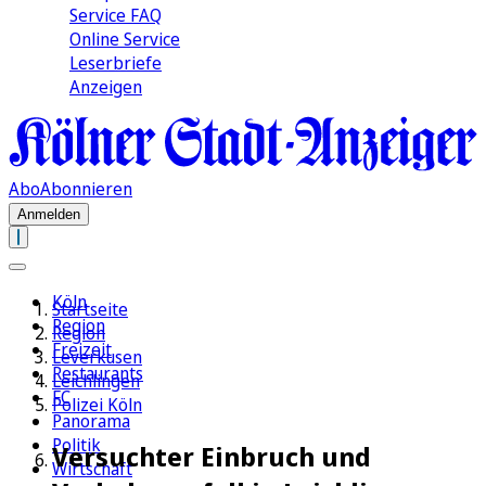
Service FAQ
Online Service
Leserbriefe
Anzeigen
Abo
Abonnieren
Anmelden
Köln
Startseite
Region
Region
Freizeit
Leverkusen
Restaurants
Leichlingen
FC
Polizei Köln
Panorama
Politik
Versuchter Einbruch und
Wirtschaft