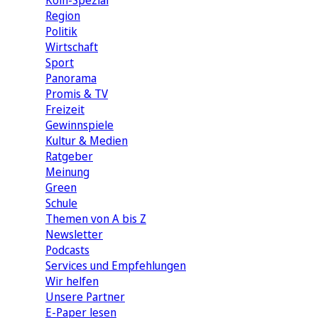
Köln-Spezial
Region
Politik
Wirtschaft
Sport
Panorama
Promis & TV
Freizeit
Gewinnspiele
Kultur & Medien
Ratgeber
Meinung
Green
Schule
Themen von A bis Z
Newsletter
Podcasts
Services und Empfehlungen
Wir helfen
Unsere Partner
E-Paper lesen