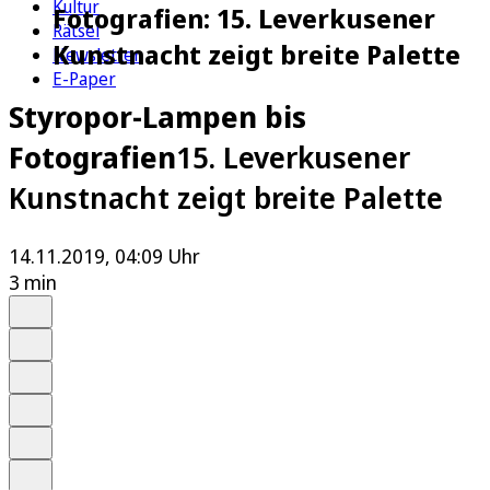
Kultur
Fotografien: 15. Leverkusener
Rätsel
Kunstnacht zeigt breite Palette
Newsletter
E-Paper
Styropor-Lampen bis
Fotografien
15. Leverkusener
Kunstnacht zeigt breite Palette
14.11.2019, 04:09 Uhr
3 min
Auf Google bevorzugen
Anhören
Schrift
Merken
Drucken
Teilen