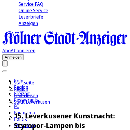
Service FAQ
Online Service
Leserbriefe
Anzeigen
Abo
Abonnieren
Anmelden
Köln
Startseite
Region
Region
Freizeit
Leverkusen
Restaurants
Stadt Leverkusen
FC
Panorama
15. Leverkusener Kunstnacht:
Politik
Styropor-Lampen bis
Wirtschaft