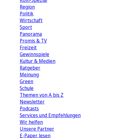
Köln-Spezial
Region
Politik
Wirtschaft
Sport
Panorama
Promis & TV
Freizeit
Gewinnspiele
Kultur & Medien
Ratgeber
Meinung
Green
Schule
Themen von A bis Z
Newsletter
Podcasts
Services und Empfehlungen
Wir helfen
Unsere Partner
E-Paper lesen