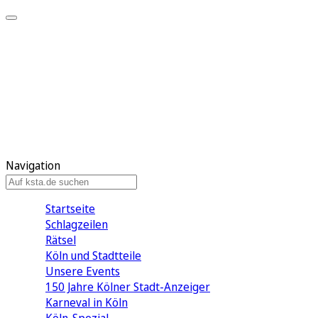
Mein KStA
Meine Artikel
Meine Region
Meine Newsletter
Mein KStA PLUS
Mein E-Paper
Navigation
Startseite
Schlagzeilen
Rätsel
Köln und Stadtteile
Unsere Events
150 Jahre Kölner Stadt-Anzeiger
Karneval in Köln