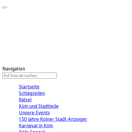
Mein KStA
Meine Artikel
Meine Region
Meine Newsletter
Mein KStA PLUS
Mein E-Paper
Navigation
Startseite
Schlagzeilen
Rätsel
Köln und Stadtteile
Unsere Events
150 Jahre Kölner Stadt-Anzeiger
Karneval in Köln