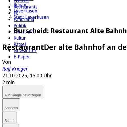
Freizeit
Region
Restaurants
Leverkusen
FC
Stadt Leverkusen
Panorama
Politik
Burscheid: Restaurant Alte Bahnh
Wirtschaft
Kultur
Rätsel
Restaurant
Der alte Bahnhof an de
Newsletter
E-Paper
Von
Ralf Krieger
21.10.2025, 15:00 Uhr
2 min
Auf Google bevorzugen
Anhören
Schrift