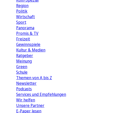
Köln-Spezial
Region
Politik
Wirtschaft
Sport
Panorama
Promis & TV
Freizeit
Gewinnspiele
Kultur & Medien
Ratgeber
Meinung
Green
Schule
Themen von A bis Z
Newsletter
Podcasts
Services und Empfehlungen
Wir helfen
Unsere Partner
E-Paper lesen