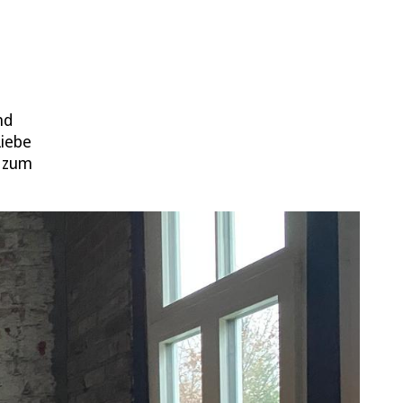
nd
Liebe
t zum