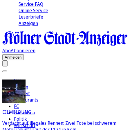
Service FAQ
Online Service
Leserbriefe
Anzeigen
Abo
Abonnieren
Anmelden
Köln
Region
Freizeit
Restaurants
FC
EILMELDUNG
Panorama
Politik
Verdacht auf illegales Rennen: Zwei Tote bei schwerem
Wirtschaft
Motorradunfall auf der L124 in Köln