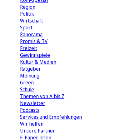
Köln-Spezial
Region
Politik
Wirtschaft
Sport
Panorama
Promis & TV
Freizeit
Gewinnspiele
Kultur & Medien
Ratgeber
Meinung
Green
Schule
Themen von A bis Z
Newsletter
Podcasts
Services und Empfehlungen
Wir helfen
Unsere Partner
E-Paper lesen