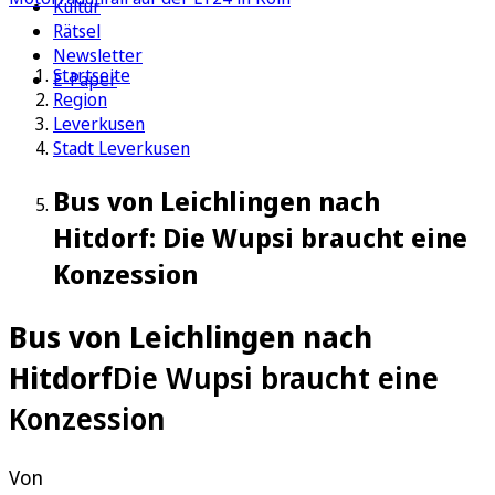
Kultur
Rätsel
Newsletter
Startseite
E-Paper
Region
Leverkusen
Stadt Leverkusen
Bus von Leichlingen nach
Hitdorf: Die Wupsi braucht eine
Konzession
Bus von Leichlingen nach
Hitdorf
Die Wupsi braucht eine
Konzession
Von