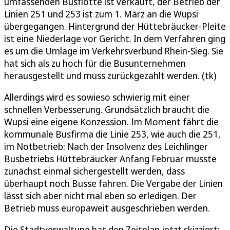
umfassenden Busflotte ist verkauft, der Betrieb der
Linien 251 und 253 ist zum 1. März an die Wupsi
übergegangen. Hintergrund der Hüttebräucker-Pleite
ist eine Niederlage vor Gericht. In dem Verfahren ging
es um die Umlage im Verkehrsverbund Rhein-Sieg. Sie
hat sich als zu hoch für die Busunternehmen
herausgestellt und muss zurückgezahlt werden. (tk)
Allerdings wird es sowieso schwierig mit einer
schnellen Verbesserung. Grundsätzlich braucht die
Wupsi eine eigene Konzession. Im Moment fährt die
kommunale Busfirma die Linie 253, wie auch die 251,
im Notbetrieb: Nach der Insolvenz des Leichlinger
Busbetriebs Hüttebräucker Anfang Februar musste
zunächst einmal sichergestellt werden, dass
überhaupt noch Busse fahren. Die Vergabe der Linien
lässt sich aber nicht mal eben so erledigen. Der
Betrieb muss europaweit ausgeschrieben werden.
Die Stadtverwaltung hat den Zeitplan jetzt skizziert: