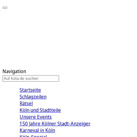
Mein KStA
Meine Artikel
Meine Region
Meine Newsletter
Mein KStA PLUS
Mein E-Paper
Navigation
Startseite
Schlagzeilen
Rätsel
Köln und Stadtteile
Unsere Events
150 Jahre Kölner Stadt-Anzeiger
Karneval in Köln